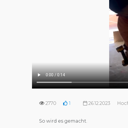
2770
1
26.12.2023
Hoc
So wird es gemacht.