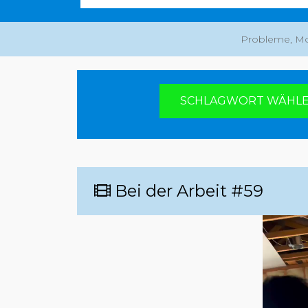
Probleme, Mo
Du hast die Wahl
SCHLAGWORT WÄHL
Bei der Arbeit #59