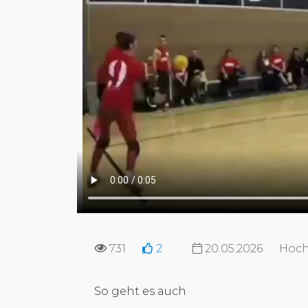
731
2
20.05.2026
Hoch
So geht es auch