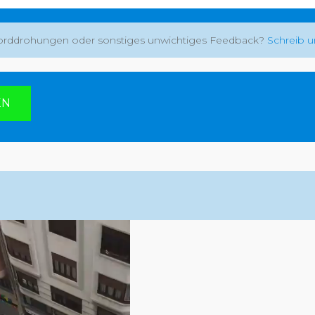
rddrohungen oder sonstiges unwichtiges Feedback?
Schreib u
:
EN