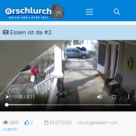
Essen ist da #2
2831
2
10.07.2023
Hochgeladen von:
Admin