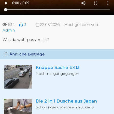
634
3
22.05.2026
Hochgeladen von:
Admin
Was da wohl passiert ist?
Ähnliche Beiträge
Knappe Sache #413
Nochmal gut gegangen
Die 2 in 1 Dusche aus Japan
Schon irgendwie beeindruckend.