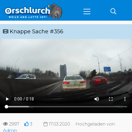
Knappe Sache #356
2997
3
17.03.2020
Hochgeladen von:
Admin