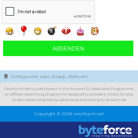
ABSENDEN
Schlagworte: auto, knapp, dashcam
Orschlurch.net is a participant in the Amazon EU Associates Programme,
an affiliate advertising programme designed to provide a means for sites
to earn advertising fees by advertising and linking to Amazon.de
Copyright © 2026 orschlurch.net
xecuted by