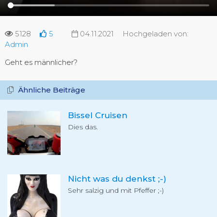
5128
5
04.11.2021
Hochgeladen von:
Admin
Geht es männlicher?
Ähnliche Beiträge
Bissel Cruisen
Dies das.
Nicht was du denkst ;-)
Sehr salzig und mit Pfeffer ;-)