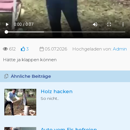
612
3
05.07.2026
Hochgeladen von:
Admin
Hätte ja klappen können
Ähnliche Beiträge
Holz hacken
So nicht..
Auto vom Eis befreien