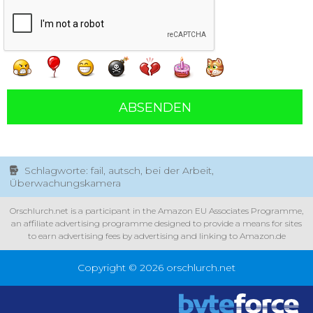
ABSENDEN
Schlagworte: fail, autsch, bei der Arbeit,
Überwachungskamera
Orschlurch.net is a participant in the Amazon EU Associates Programme,
an affiliate advertising programme designed to provide a means for sites
to earn advertising fees by advertising and linking to Amazon.de
Copyright © 2026 orschlurch.net
xecuted by