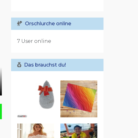
Orschlurche online
7 User online
Das brauchst du!