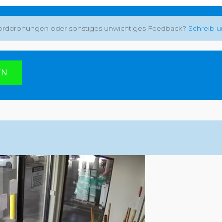
rddrohungen oder sonstiges unwichtiges Feedback?
Schreib u
:
EN