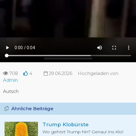
708
4
29.06.2026
Hochgeladen von:
Admin
Autsch
Ähnliche Beiträge
Trump Klobürste
Wo gehört Trump hin? Genau! Ins Klo!