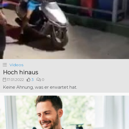
Videos
Hoch hinaus
17.01.2022
3
0
Keine Ahnung, was er erwartet hat.