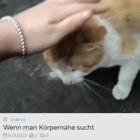
Videos
Wenn man Körpernähe sucht
14.01.2022
2
0