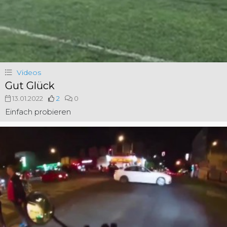
Videos
Gut Glück
13.01.2022
2
0
Einfach probieren