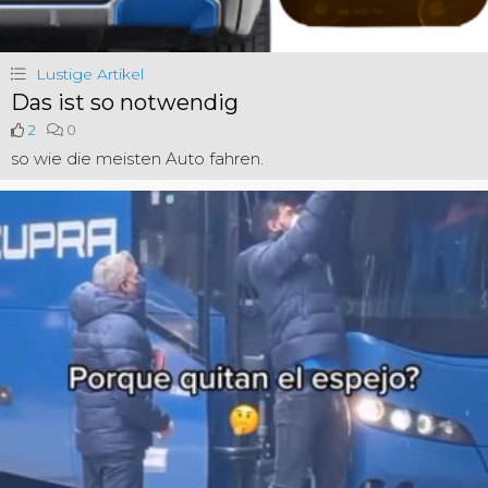
Lustige Artikel
Das ist so notwendig
2
0
so wie die meisten Auto fahren.