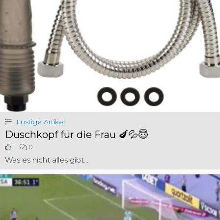
Lustige Artikel
Duschkopf für die Frau 🍆💦😇
1
0
Was es nicht alles gibt...