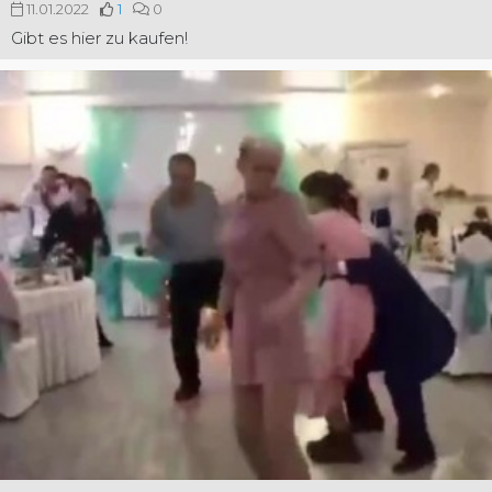
11.01.2022
1
0
Gibt es hier zu kaufen!