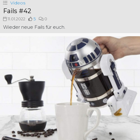
Videos
Fails #42
11.01.2022
5
0
Wieder neue Fails für euch.