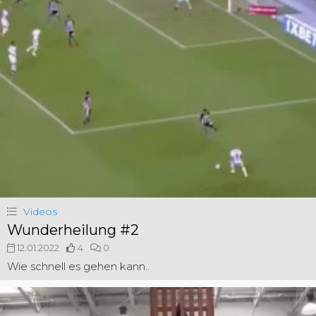
Videos
Wunderheilung #2
12.01.2022
4
0
Wie schnell es gehen kann..