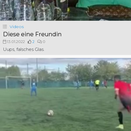
Videos
Diese eine Freundin
13.01.2022
2
0
Uups, falsches Glas.