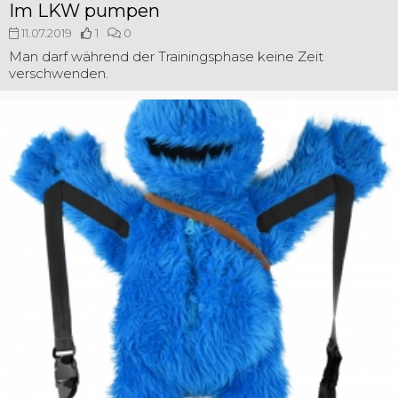
Im LKW pumpen
11.07.2019
1
0
Man darf während der Trainingsphase keine Zeit
verschwenden.