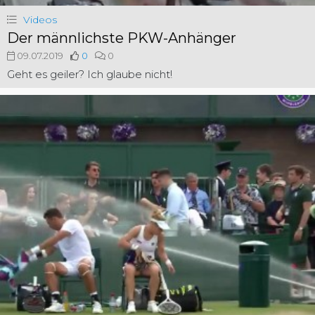
Videos
Der männlichste PKW-Anhänger
09.07.2019
0
0
Geht es geiler? Ich glaube nicht!