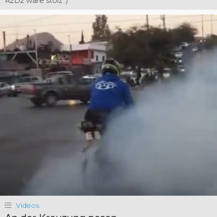
R2D2 wäre stolz :)
Videos