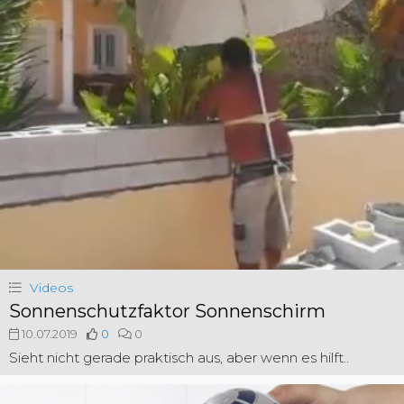
Videos
Sonnenschutzfaktor Sonnenschirm
10.07.2019
0
0
Sieht nicht gerade praktisch aus, aber wenn es hilft..