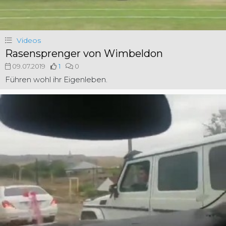
Videos
Rasensprenger von Wimbeldon
09.07.2019
1
0
Führen wohl ihr Eigenleben.