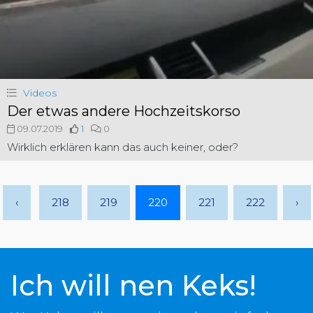
Videos
Der etwas andere Hochzeitskorso
09.07.2019
1
0
Wirklich erklären kann das auch keiner, oder?
‹
218
219
220
221
222
›
Ich will nen Keks!