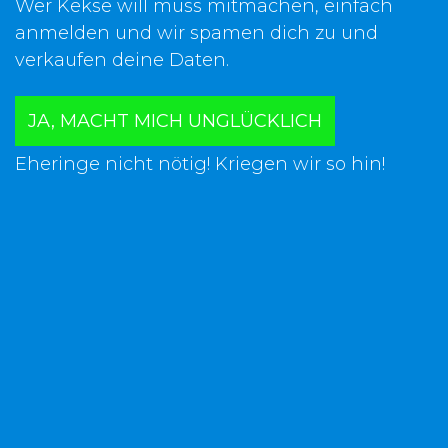
Wer Kekse will muss mitmachen, einfach
anmelden und wir spamen dich zu und
verkaufen deine Daten.
JA, MACHT MICH UNGLÜCKLICH
Eheringe nicht nötig! Kriegen wir so hin!