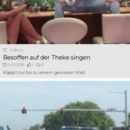
Videos
Besoffen auf der Theke singen
12.07.2019
1
0
Klappt nur bis zu einem gewissen Maß.