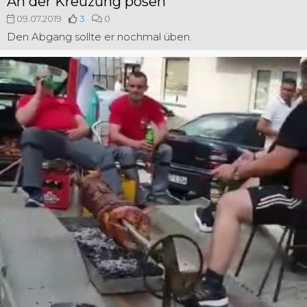
An der Kreuzung posen
09.07.2019
3
0
Den Abgang sollte er nochmal üben.