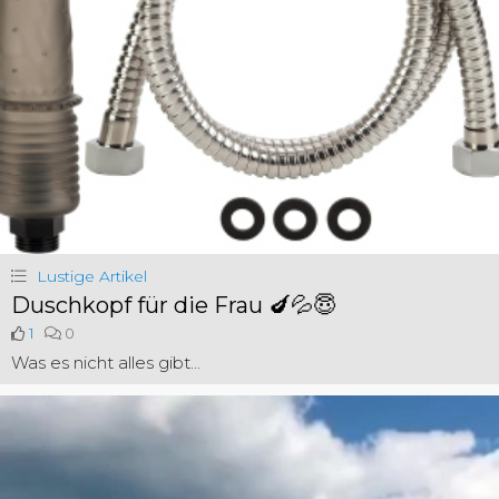
Lustige Artikel
Duschkopf für die Frau 🍆💦😇
1
0
Was es nicht alles gibt...