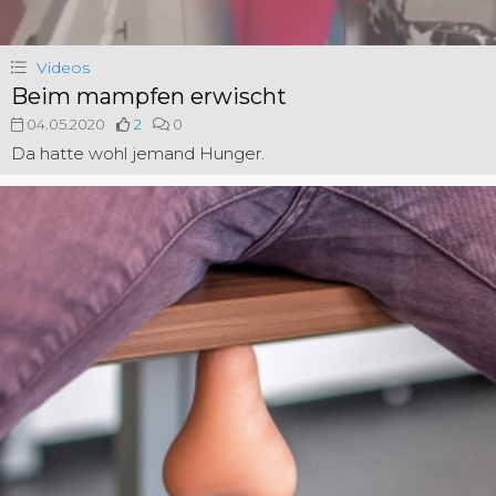
Videos
Beim mampfen erwischt
04.05.2020
2
0
Da hatte wohl jemand Hunger.