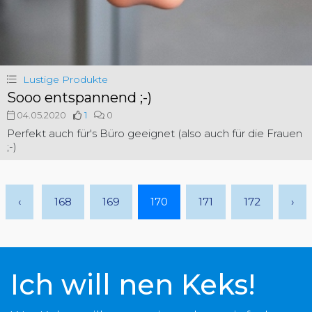
Lustige Produkte
Sooo entspannend ;-)
04.05.2020
1
0
Perfekt auch für's Büro geeignet (also auch für die Frauen
;-)
‹
168
169
170
171
172
›
Ich will nen Keks!