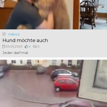
Videos
Hund möchte auch
05.05.2020
4
0
Jeder darf mal