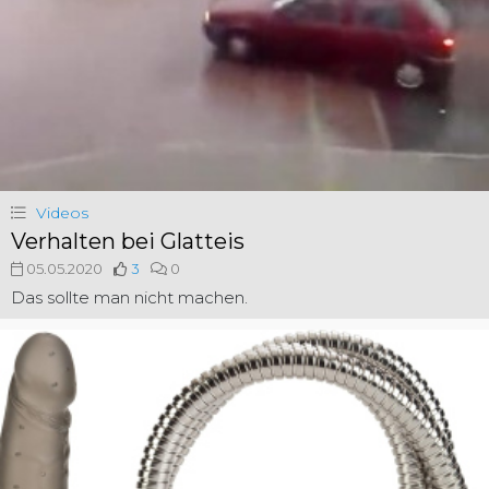
Videos
Verhalten bei Glatteis
05.05.2020
3
0
Das sollte man nicht machen.