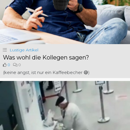
Lustige Artikel
Was wohl die Kollegen sagen?
0
0
(keine angst, ist nur ein Kaffeebecher 😅)