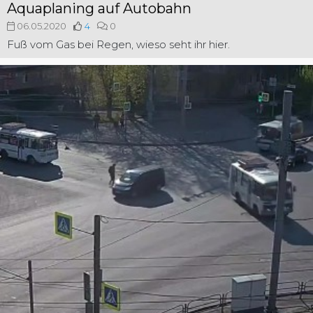
Aquaplaning auf Autobahn
06.05.2020
4
0
Fuß vom Gas bei Regen, wieso seht ihr hier.