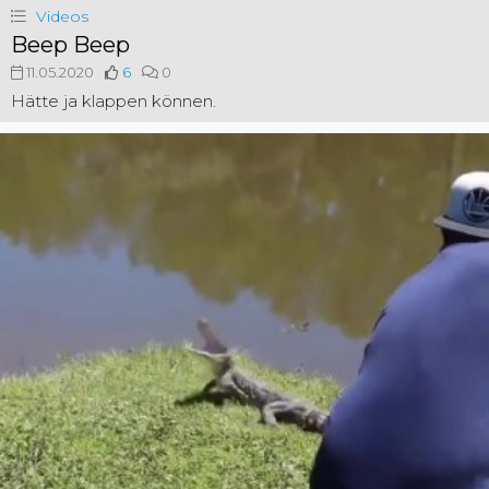
Videos
Beep Beep
11.05.2020
6
0
Hätte ja klappen können.