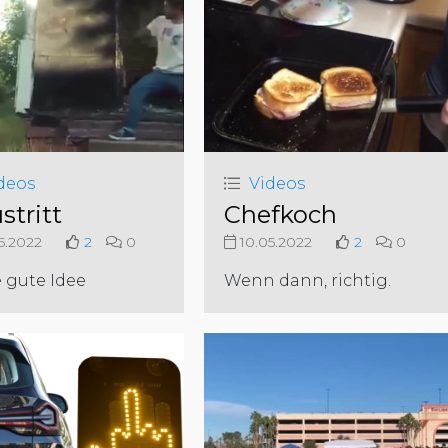
deos
Videos
stritt
Chefkoch
5.2022
2
0
10.05.2022
2
0
 gute Idee
Wenn dann, richtig.