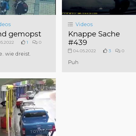
deos
Videos
d gemopst
Knappe Sache
#439
5.2022
1
0
04.05.2022
3
0
.. wie dreist.
Puh