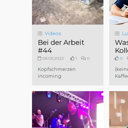
Videos
Lu
Bei der Arbeit
Was
#44
Kol
06.05.2022
1
0
0
Kopfschmerzen
(kein
incoming
Kaffe