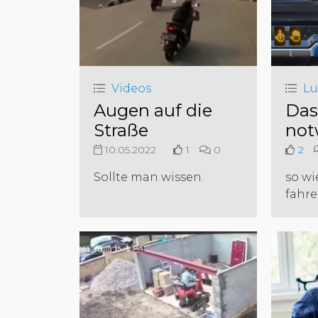
Videos
Lu
Augen auf die
Das 
Straße
not
10.05.2022
1
0
2
Sollte man wissen.
so wi
fahre