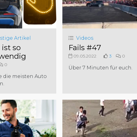
stige Artikel
Videos
ist so
Fails #47
wendig
09.05.2022
3
0
0
Über 7 Minuten für euch.
e die meisten Auto
n.