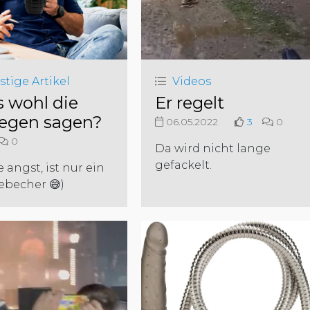
stige Artikel
Videos
 wohl die
Er regelt
legen sagen?
06.05.2022
3
0
0
Da wird nicht lange
gefackelt.
e angst, ist nur ein
ebecher 😅)