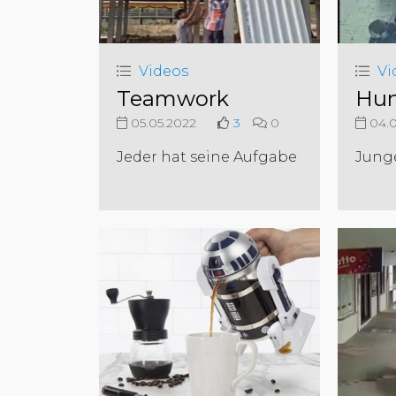
Videos
Vi
Teamwork
Hun
05.05.2022
3
0
04.0
Jeder hat seine Aufgabe
Junge