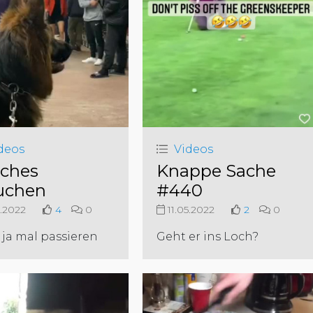
deos
Videos
sches
Knappe Sache
uchen
#440
5.2022
4
0
11.05.2022
2
0
ja mal passieren
Geht er ins Loch?