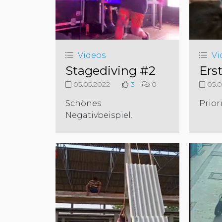
Videos
Vi
Stagediving #2
Ers
05.05.2022
3
0
05.0
Schönes
Prior
Negativbeispiel.