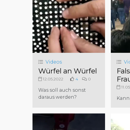
Videos
Vi
Würfel an Würfel
Fal
Fra
12.05.2022
4
0
11.0
Was soll auch sonst
daraus werden?
Kann 