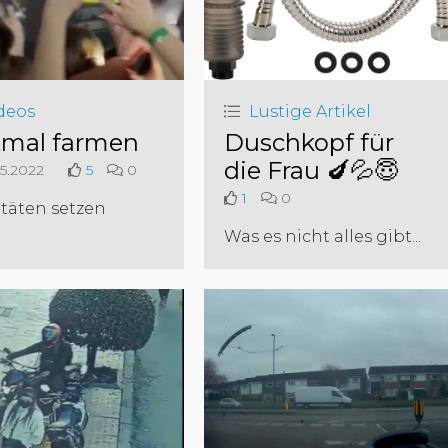
deos
Lustige Artikel
tmal farmen
Duschkopf für
die Frau 🍆💦😇
5.2022
5
0
1
0
itäten setzen
Was es nicht alles gibt...