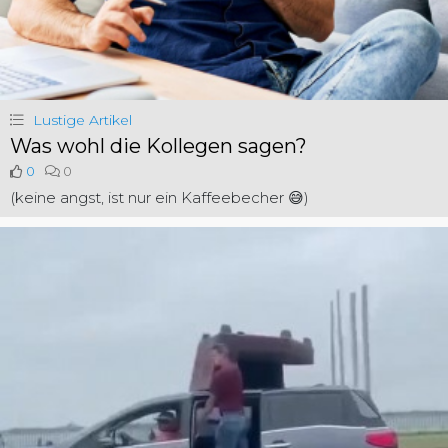
Lustige Artikel
Was wohl die Kollegen sagen?
0
0
(keine angst, ist nur ein Kaffeebecher 😅)