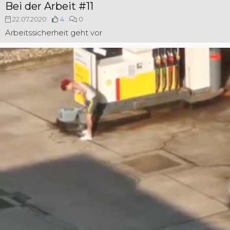
Bei der Arbeit #11
22.07.2020
4
0
Arbeitssicherheit geht vor