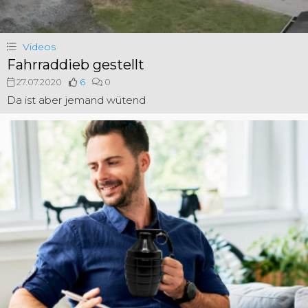
Videos
Fahrraddieb gestellt
27.07.2020
6
0
Da ist aber jemand wütend