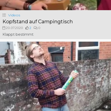
Videos
Kopfstand auf Campingtisch
20.07.2020
2
0
Klappt bestimmt