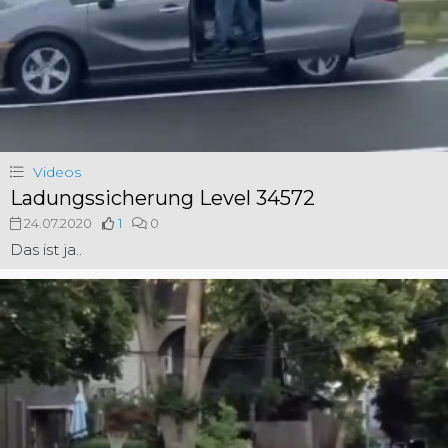
Videos
Ladungssicherung Level 34572
24.07.2020
1
0
Das ist ja..