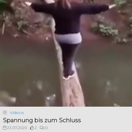
Videos
Spannung bis zum Schluss
23.07.2020
2
0