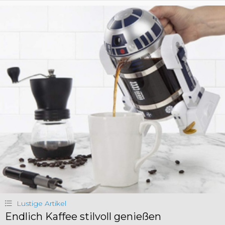
Lustige Artikel
Endlich Kaffee stilvoll genießen