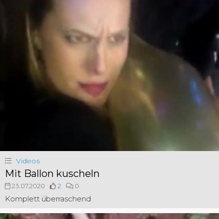
Videos
Mit Ballon kuscheln
23.07.2020
2
0
Komplett überraschend