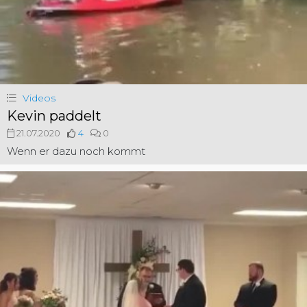
Videos
Kevin paddelt
21.07.2020
4
0
Wenn er dazu noch kommt