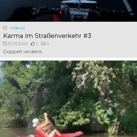
Videos
Karma im Straßenverkehr #3
22.07.2020
2
0
Doppelt verdient.