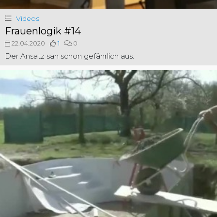
Videos
Frauenlogik #14
22.04.2020
1
0
Der Ansatz sah schon gefährlich aus.