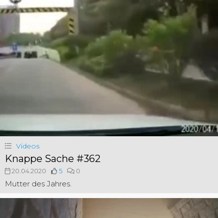
Videos
Knappe Sache #362
20.04.2020
5
0
Mutter des Jahres.