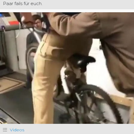
Paar fails für euch.
Videos