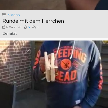
Videos
Runde mit dem Herrchen
17.04.2020
6
0
Genatzt.