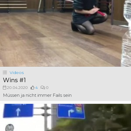
Videos
Wins #1
20.04.2020
4
0
Müssen ja nicht immer Fails sein