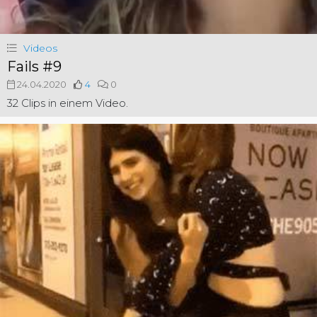
Videos
Fails #9
24.04.2020
4
0
32 Clips in einem Video.