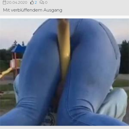
20.04.2020
2
0
Mit verblüffendem Ausgang