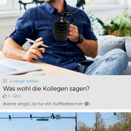
Lustige Artikel
Was wohl die Kollegen sagen?
0
0
(keine angst, ist nur ein Kaffeebecher 😅)