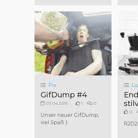
Pix
Lu
GifDump #4
End
stil
03.04.2019
1
0
0
Unser neuer GifDump,
viel Spaß :)
R2D2 