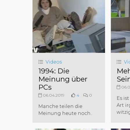
Videos
Vi
1994: Die
Meh
Meinung über
Sei
PCs
06.0
06.04.2019
4
0
Es is
Art i
Manche teilen die
witzi
Meinung heute noch..