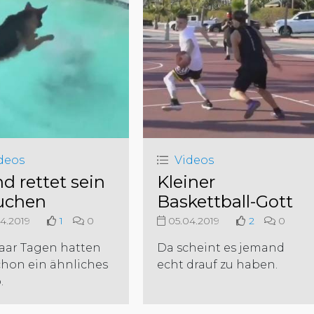
deos
Videos
d rettet sein
Kleiner
uchen
Baskettball-Gott
4.2019
1
0
05.04.2019
2
0
aar Tagen hatten
Da scheint es jemand
chon ein ähnliches
echt drauf zu haben.
.