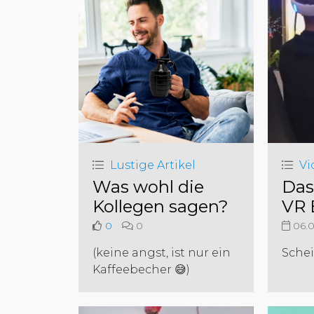
Lustige Artikel
Vi
Was wohl die
Das
Kollegen sagen?
VR 
0
0
06.0
(keine angst, ist nur ein
Schei
Kaffeebecher 😅)