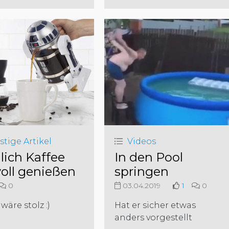
stige Artikel
Videos
lich Kaffee
In den Pool
voll genießen
springen
0
03.04.2019
1
0
wäre stolz :)
Hat er sicher etwas
anders vorgestellt