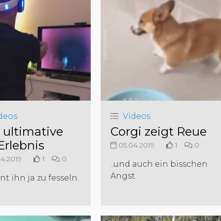
deos
Videos
 ultimative
Corgi zeigt Reue
Erlebnis
05.04.2019
1
0
4.2019
1
0
..und auch ein bisschen
Angst.
nt ihn ja zu fesseln.