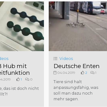
deos
Videos
 Hub mit
Deutsche Enten
itfunktion
04.04.2019
2
1
4.2019
1
0
Tiere sind halt
anpassungsfähig, was
, das ist doch nicht
soll man dazu noch
lt?!
mehr sagen.