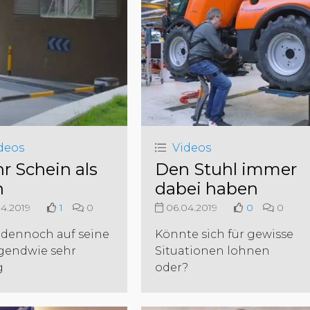
deos
Videos
r Schein als
Den Stuhl immer
n
dabei haben
4.2019
1
0
06.04.2019
0
0
t dennoch auf seine
Könnte sich für gewisse
rgendwie sehr
Situationen lohnen
g
oder?