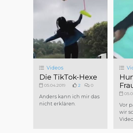
Videos
Vi
Die TikTok-Hexe
Hun
Fra
05.04.2019
2
0
05.0
Anders kann ich mir das
nicht erklären.
Vor p
wir s
Video