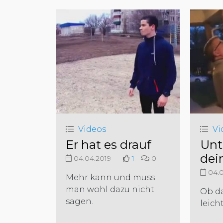
Videos
Vi
Er hat es drauf
Unt
dei
04.04.2019
1
0
04.0
Mehr kann und muss
man wohl dazu nicht
Ob da
sagen.
leicht