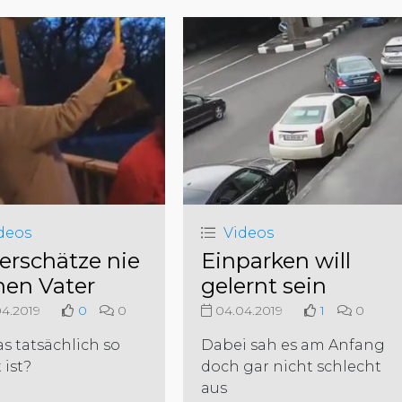
deos
Videos
erschätze nie
Einparken will
nen Vater
gelernt sein
4.2019
0
0
04.04.2019
1
0
s tatsächlich so
Dabei sah es am Anfang
 ist?
doch gar nicht schlecht
aus