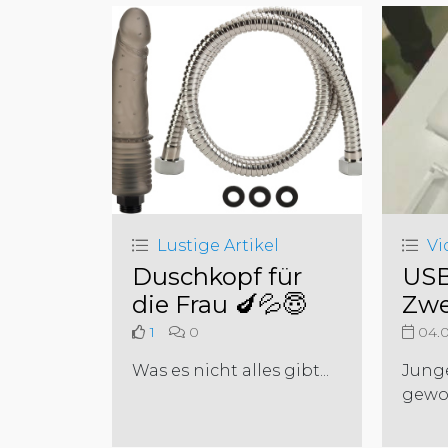
Lustige Artikel
Vi
Duschkopf für
USB
die Frau 🍆💦😇
Zwe
1
0
04.0
Was es nicht alles gibt...
Junge
gewol