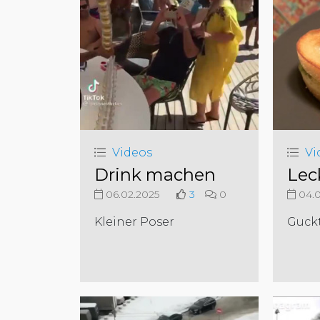
Videos
Vi
Drink machen
Lec
06.02.2025
3
0
04.0
Kleiner Poser
Guck