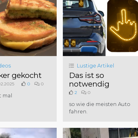
deos
Lustige Artikel
ker gekocht
Das ist so
notwendig
2.2025
0
0
2
0
t mal
so wie die meisten Auto
fahren.