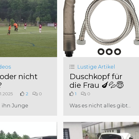
deos
Lustige Artikel
 oder nicht
Duschkopf für
?
die Frau 🍆💦😇
1.2025
2
0
1
0
 ihn Junge
Was es nicht alles gibt...