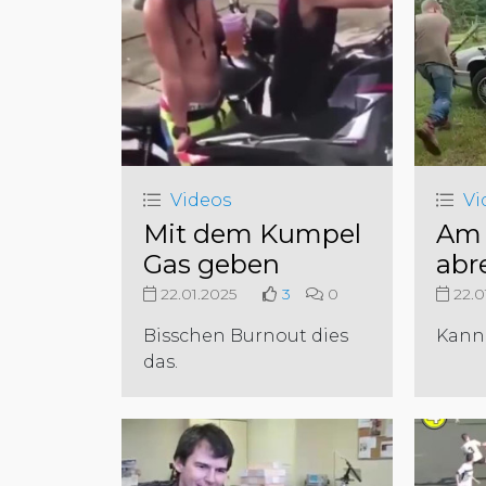
Videos
Vi
Mit dem Kumpel
Am 
Gas geben
abr
22.01.2025
3
0
22.0
Bisschen Burnout dies
Kann
das.