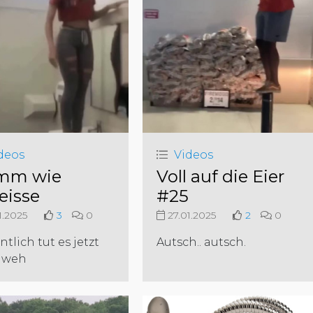
deos
Videos
mm wie
Voll auf die Eier
eisse
#25
1.2025
3
0
27.01.2025
2
0
ntlich tut es jetzt
Autsch.. autsch.
 weh