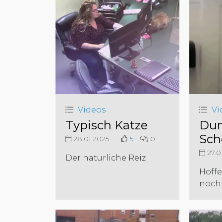
Videos
Vi
Typisch Katze
Du
Sch
28.01.2025
5
0
27.0
Der natürliche Reiz
Hoffe
noch