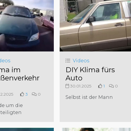
deos
Videos
ma im
DIY Klima fürs
aßenverkehr
Auto
30.01.2025
1
0
2.2025
3
0
Selbst ist der Mann
de um die
teiligten