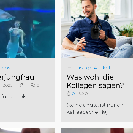
deos
Lustige Artikel
rjungfrau
Was wohl die
Kollegen sagen?
1.2025
1
0
0
0
 für alle ok
(keine angst, ist nur ein
Kaffeebecher 😅)