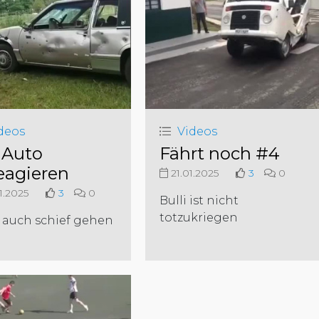
deos
Videos
Auto
Fährt noch #4
eagieren
21.01.2025
3
0
1.2025
3
0
Bulli ist nicht
totzukriegen
 auch schief gehen