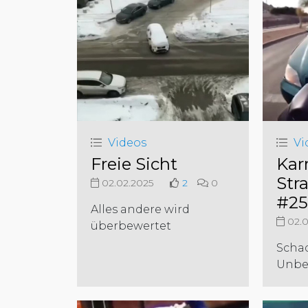
Videos
Vi
Freie Sicht
Kar
Str
02.02.2025
2
0
#25
Alles andere wird
02.0
überbewertet
Scha
Unbe