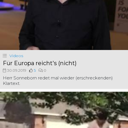
Videos
Für Europa reicht's (nicht)
30.09.2019
5
0
Herr Sonneborn redet mal wieder (erschreckenden)
Klartext.