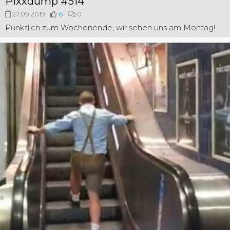
Pixxdump #514
27.09.2019
6
0
Pünktlich zum Wochenende, wir sehen uns am Montag!