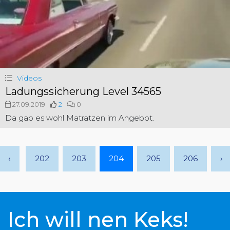
Videos
Ladungssicherung Level 34565
27.09.2019
2
0
Da gab es wohl Matratzen im Angebot.
‹
202
203
204
205
206
›
Ich will nen Keks!