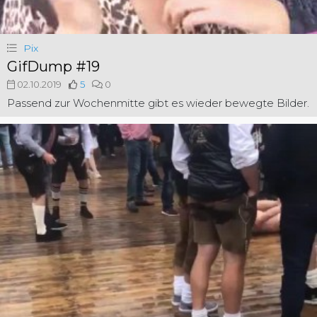
Pix
GifDump #19
02.10.2019
5
0
Passend zur Wochenmitte gibt es wieder bewegte Bilder.