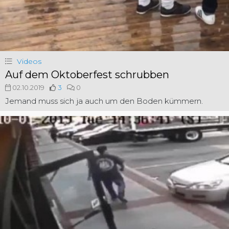
Videos
Auf dem Oktoberfest schrubben
02.10.2019
3
0
Jemand muss sich ja auch um den Boden kümmern.