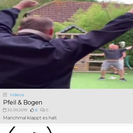
Videos
Pfeil & Bogen
30.09.2019
6
0
Manchmal klappt es halt