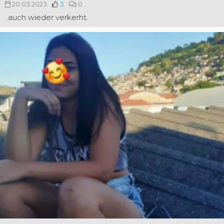
20.03.2023
3
0
..auch wieder verkerht.