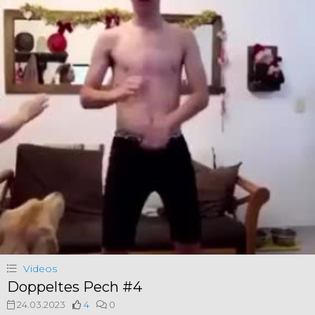
Videos
Doppeltes Pech #4
24.03.2023
4
0