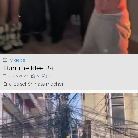
Videos
Dumme Idee #4
22.03.2023
3
0
Er alles schön nass machen..