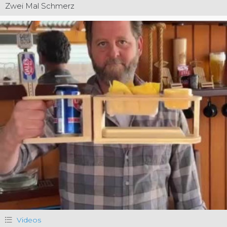
Zwei Mal Schmerz
Videos