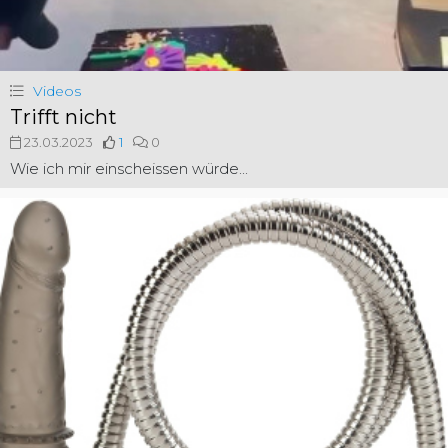
Videos
Trifft nicht
23.03.2023
1
0
Wie ich mir einscheissen würde...