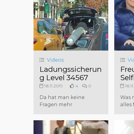
Videos
Vi
Ladungssicherun
Fre
g Level 34567
Self
18.11.2019
4
0
18.11
Da hat man keine
Was 
Fragen mehr.
alles 