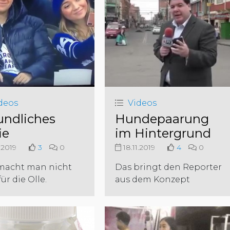
deos
Videos
undliches
Hundepaarung
ie
im Hintergrund
.2019
3
0
18.11.2019
4
0
macht man nicht
Das bringt den Reporter
für die Olle.
aus dem Konzept