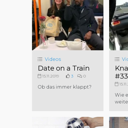
Videos
Vi
Date on a Train
Kna
#33
15.11.2019
3
0
15.11
Ob das immer klappt?
Wie e
weite