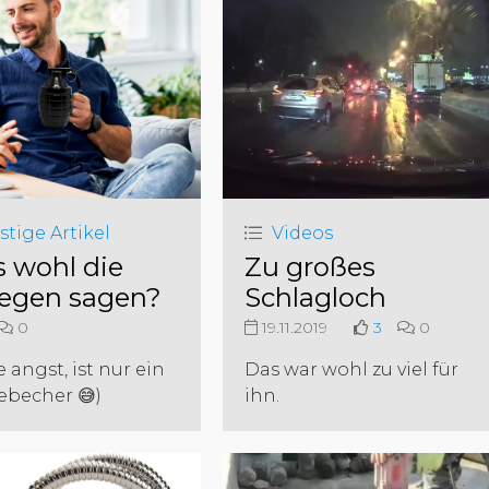
stige Artikel
Videos
 wohl die
Zu großes
legen sagen?
Schlagloch
0
19.11.2019
3
0
e angst, ist nur ein
Das war wohl zu viel für
ebecher 😅)
ihn.