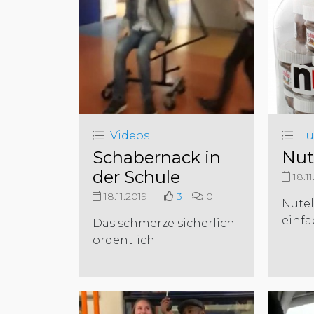
Videos
Lu
Schabernack in
Nut
der Schule
18.11
18.11.2019
3
0
Nutel
einfa
Das schmerze sicherlich
ordentlich.