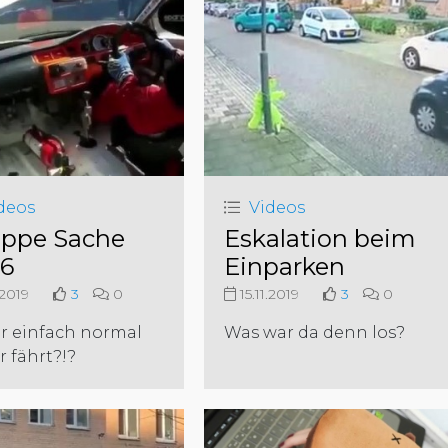
deos
Videos
ppe Sache
Eskalation beim
6
Einparken
.2019
3
0
15.11.2019
3
0
r einfach normal
Was war da denn los?
r fährt?!?