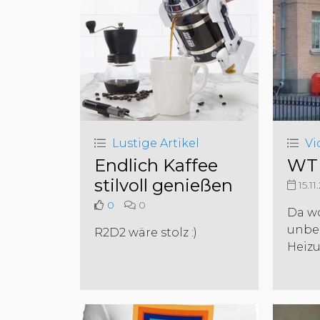
Lustige Artikel
Vi
Endlich Kaffee
WTF
stilvoll genießen
15.11
0
0
Da w
unbe
R2D2 wäre stolz :)
Heiz