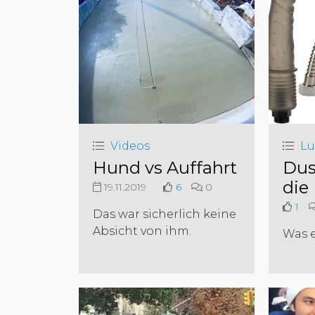
Videos
Lu
Hund vs Auffahrt
Dus
die
19.11.2019
6
0
1
Das war sicherlich keine
Absicht von ihm.
Was es