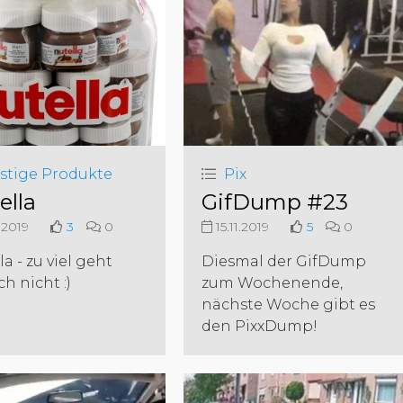
stige Produkte
Pix
ella
GifDump #23
.2019
3
0
15.11.2019
5
0
la - zu viel geht
Diesmal der GifDump
ch nicht :)
zum Wochenende,
nächste Woche gibt es
den PixxDump!