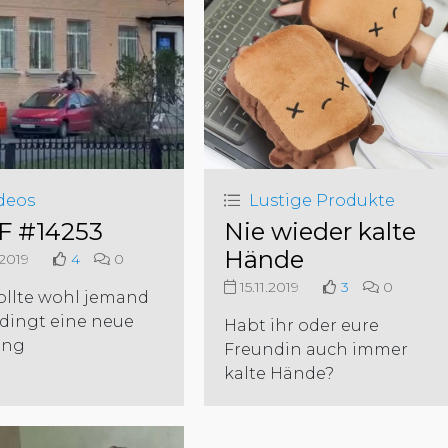
deos
Lustige Produkte
 #14253
Nie wieder kalte
Hände
.2019
4
0
15.11.2019
3
0
ollte wohl jemand
dingt eine neue
Habt ihr oder eure
ung
Freundin auch immer
kalte Hände?