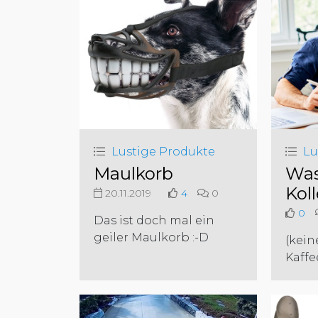
Lustige Produkte
Lu
Maulkorb
Was
Kol
20.11.2019
4
0
0
Das ist doch mal ein
geiler Maulkorb :-D
(kein
Kaffe