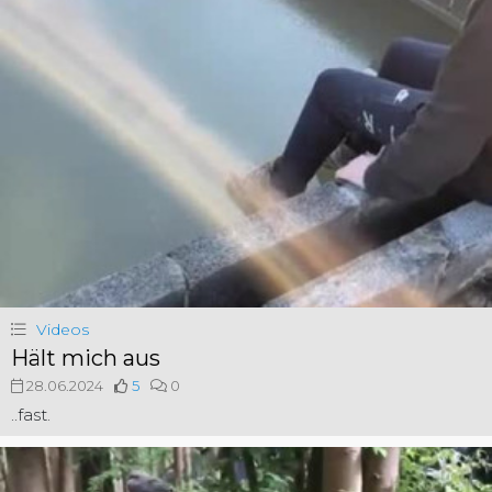
Videos
Hält mich aus
28.06.2024
5
0
..fast.