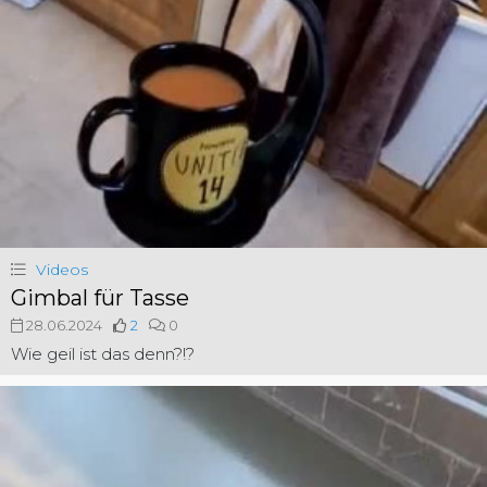
Videos
Gimbal für Tasse
28.06.2024
2
0
Wie geil ist das denn?!?