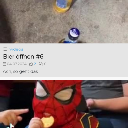
Videos
Bier öffnen #6
04.07.2024
2
0
Ach, so geht das.