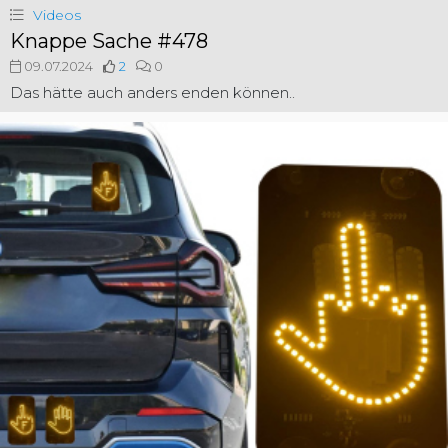
Videos
Knappe Sache #478
09.07.2024
2
0
Das hätte auch anders enden können..