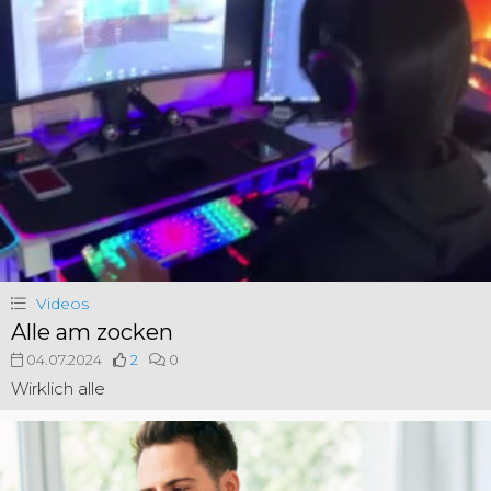
Videos
Alle am zocken
04.07.2024
2
0
Wirklich alle