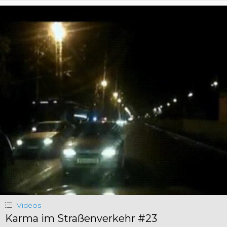
Videos
Karma im Straßenverkehr #23