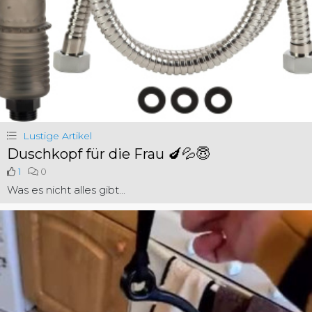
Lustige Artikel
Duschkopf für die Frau 🍆💦😇
1
0
Was es nicht alles gibt...