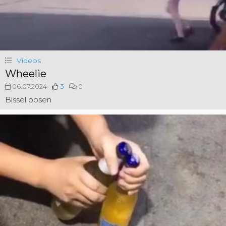
Videos
Wheelie
06.07.2024
3
0
Bissel posen