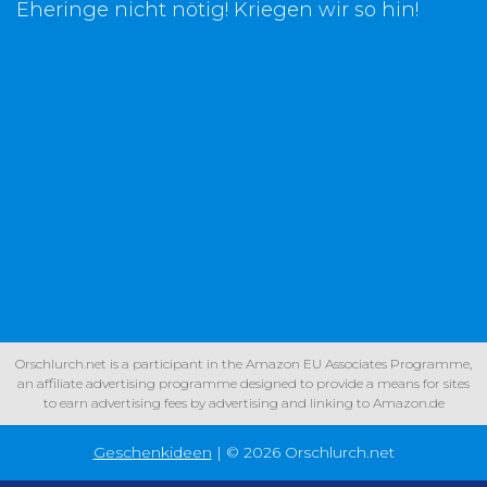
Eheringe nicht nötig! Kriegen wir so hin!
Orschlurch.net is a participant in the Amazon EU Associates Programme,
an affiliate advertising programme designed to provide a means for sites
to earn advertising fees by advertising and linking to Amazon.de
Geschenkideen
| © 2026 Orschlurch.net