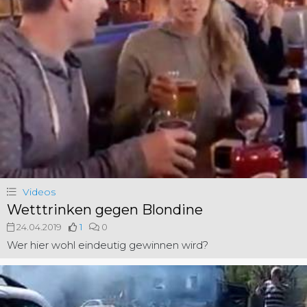
Videos
Wetttrinken gegen Blondine
24.04.2019
1
0
Wer hier wohl eindeutig gewinnen wird?