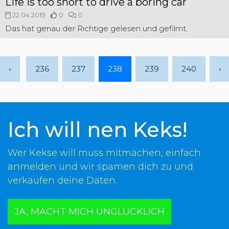
Life is too short to drive a boring car
22.04.2019
0
0
Das hat genau der Richtige gelesen und gefilmt.
‹
236
237
238
239
240
›
Ich will nen Keks!
Wer Kekse will muss mitmachen, einfach
anmelden und wir spamen dich zu und
verkaufen deine Daten.
JA, MACHT MICH UNGLÜCKLICH