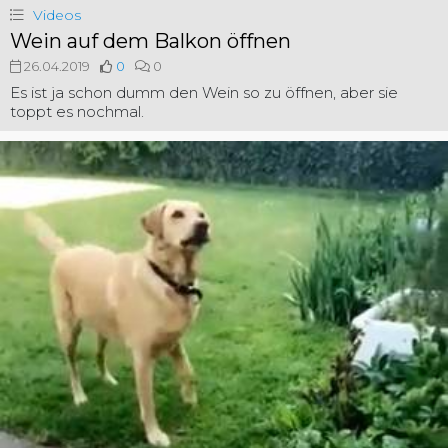
Videos
Wein auf dem Balkon öffnen
26.04.2019
0
0
Es ist ja schon dumm den Wein so zu öffnen, aber sie
toppt es nochmal.