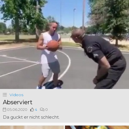
Videos
Abserviert
05.06.2020
4
0
Da guckt er nicht schlecht.