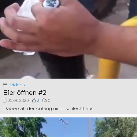
Videos
Bier öffnen #2
05.06.2020
2
0
Dabei sah der Anfang nicht schlecht aus