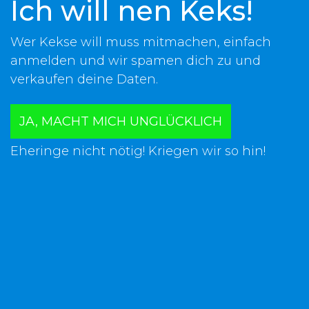
Ich will nen Keks!
Wer Kekse will muss mitmachen, einfach
anmelden und wir spamen dich zu und
verkaufen deine Daten.
JA, MACHT MICH UNGLÜCKLICH
Eheringe nicht nötig! Kriegen wir so hin!