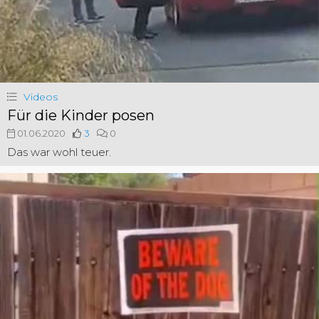
Videos
Für die Kinder posen
01.06.2020
3
0
Das war wohl teuer.