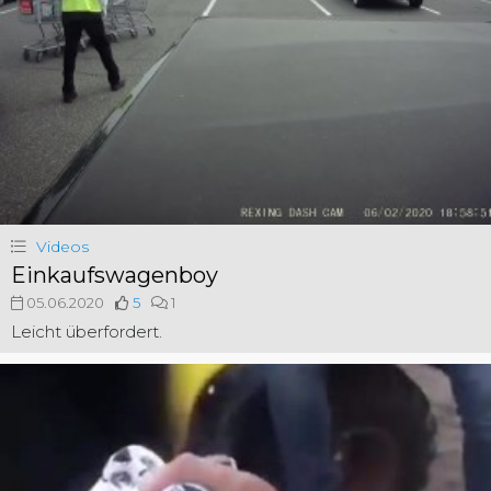
Videos
Einkaufswagenboy
05.06.2020
5
1
Leicht überfordert.