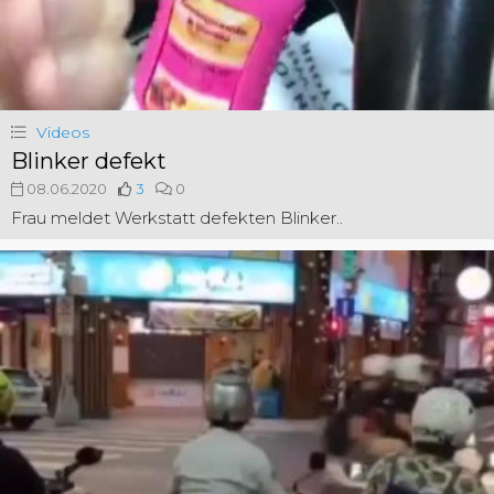
Videos
Blinker defekt
08.06.2020
3
0
Frau meldet Werkstatt defekten Blinker..