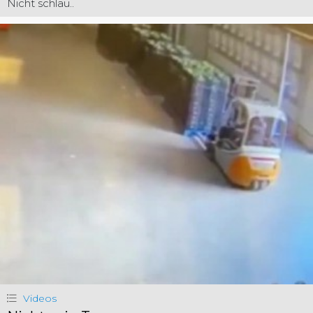
Nicht schlau..
Videos