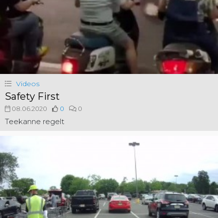
Videos
Safety First
08.06.2020
0
0
Teekanne regelt