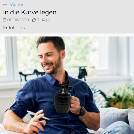
Videos
In die Kurve legen
08.06.2020
3
0
Er fühlt es.