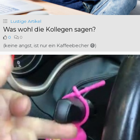
Lustige Artikel
Was wohl die Kollegen sagen?
0
0
(keine angst, ist nur ein Kaffeebecher 😅)