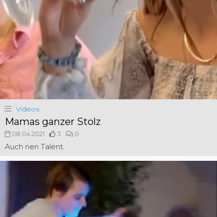
Videos
Mamas ganzer Stolz
08.04.2021
3
0
Auch nen Talent.