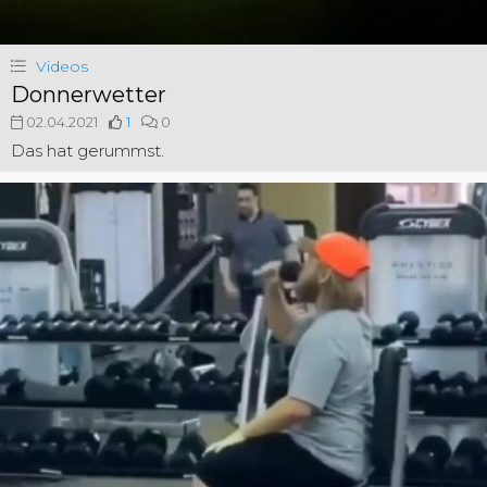
Videos
Donnerwetter
02.04.2021
1
0
Das hat gerummst.