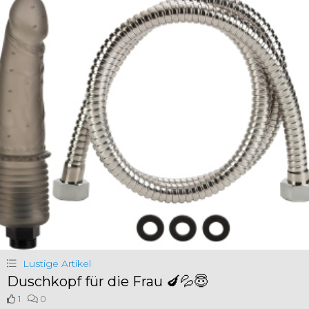
Lustige Artikel
Duschkopf für die Frau 🍆💦😇
1
0