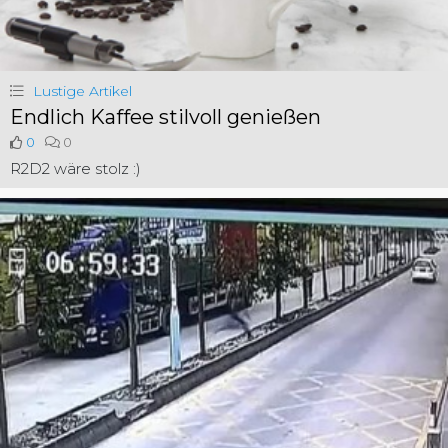
Lustige Artikel
Endlich Kaffee stilvoll genießen
0
0
R2D2 wäre stolz :)