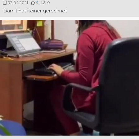
02.04.2021
4
0
Damit hat keiner gerechnet