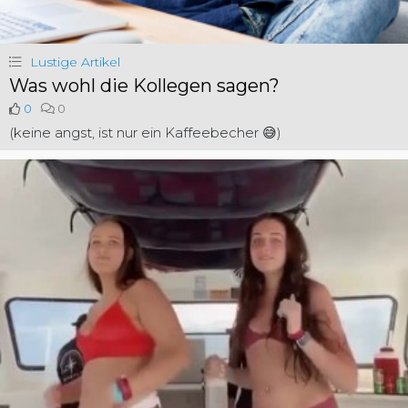
Lustige Artikel
Was wohl die Kollegen sagen?
0
0
(keine angst, ist nur ein Kaffeebecher 😅)