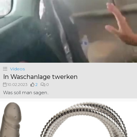
Videos
In Waschanlage twerken
10.02.2023
2
0
Was soll man sagen..