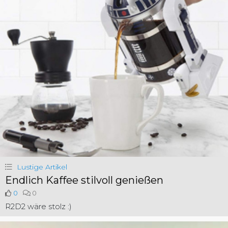
Lustige Artikel
Endlich Kaffee stilvoll genießen
0
0
R2D2 wäre stolz :)