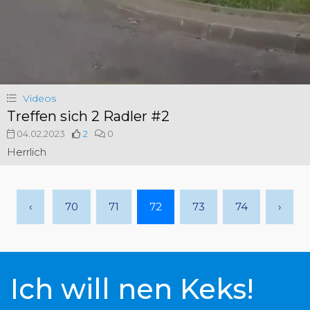
Videos
Treffen sich 2 Radler #2
04.02.2023
2
0
Herrlich
‹
70
71
72
73
74
›
Ich will nen Keks!