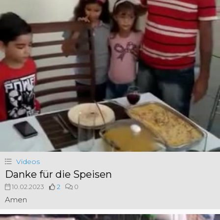
Videos
Danke für die Speisen
10.02.2023
2
0
Amen