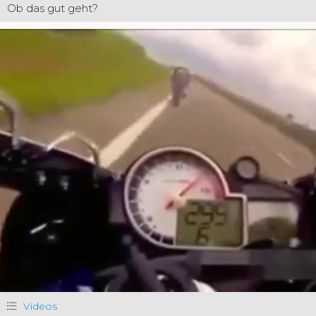
Ob das gut geht?
Videos