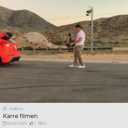
Videos
Karre filmen
06.02.2023
1
0