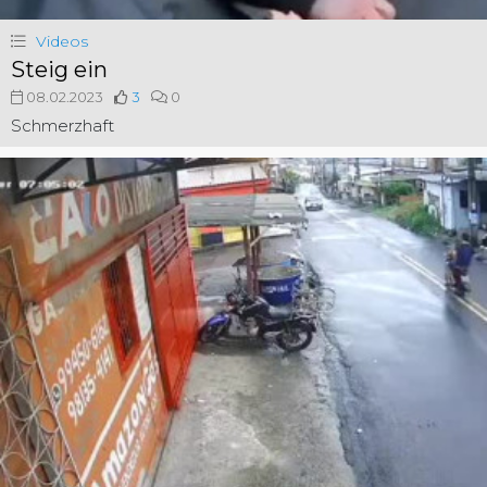
Videos
Steig ein
08.02.2023
3
0
Schmerzhaft