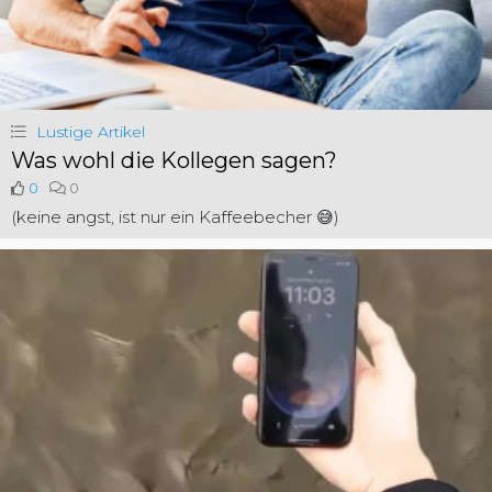
Lustige Artikel
Was wohl die Kollegen sagen?
0
0
(keine angst, ist nur ein Kaffeebecher 😅)