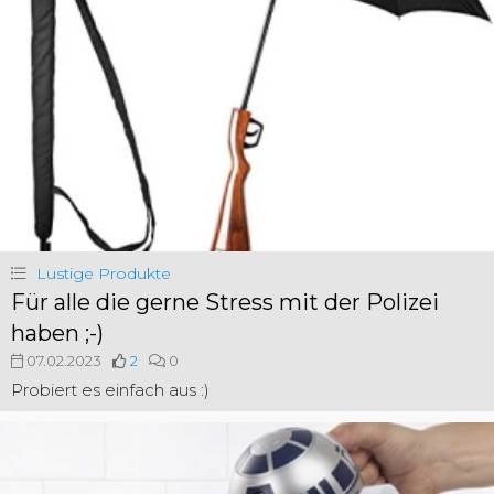
Lustige Produkte
Für alle die gerne Stress mit der Polizei
haben ;-)
07.02.2023
2
0
Probiert es einfach aus :)