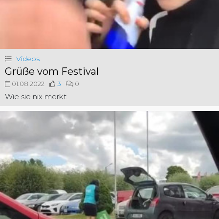
Videos
Grüße vom Festival
01.08.2022
3
0
Wie sie nix merkt..