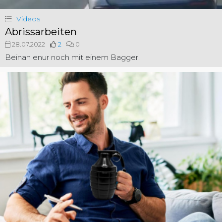
Videos
Abrissarbeiten
28.07.2022
2
0
Beinah enur noch mit einem Bagger.