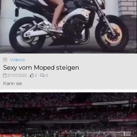
Videos
Sexy vom Moped steigen
27.07.2022
2
0
Kann sie.