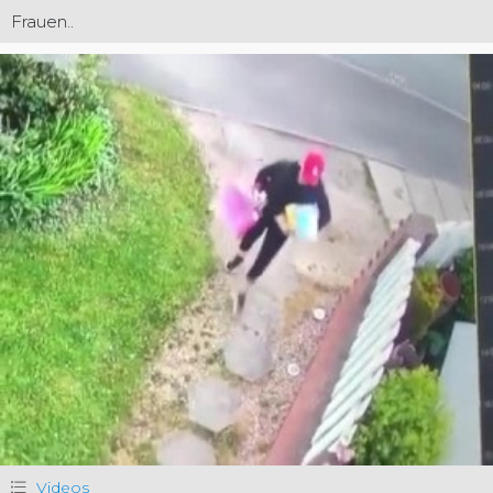
Frauen..
Videos