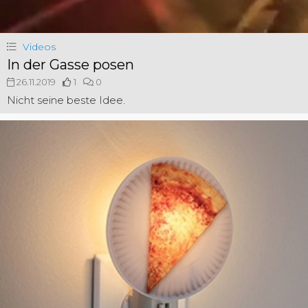
Videos
In der Gasse posen
26.11.2019
1
0
Nicht seine beste Idee.