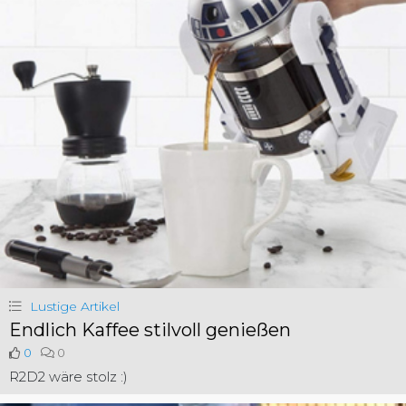
Lustige Artikel
Endlich Kaffee stilvoll genießen
0
0
R2D2 wäre stolz :)