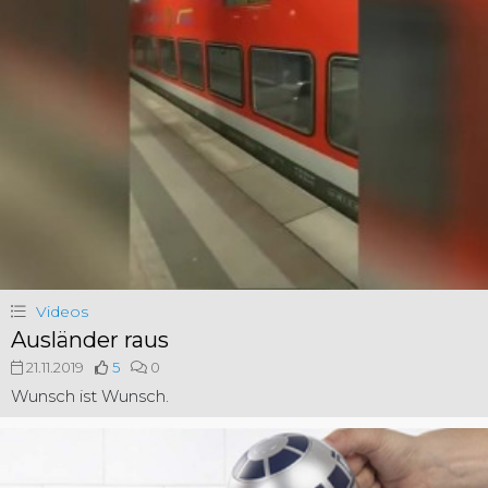
Videos
Ausländer raus
21.11.2019
5
0
Wunsch ist Wunsch.