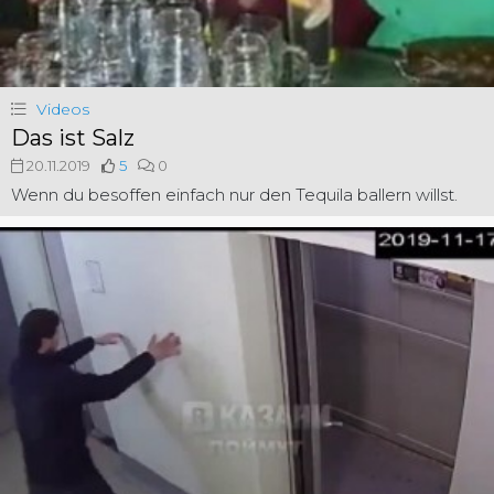
Videos
Das ist Salz
20.11.2019
5
0
Wenn du besoffen einfach nur den Tequila ballern willst.