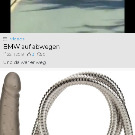
Videos
BMW auf abwegen
22.11.2019
3
0
Und da war er weg.