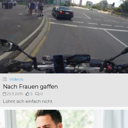
Videos
Nach Frauen gaffen
25.11.2019
5
0
Lohnt sich einfach nicht.