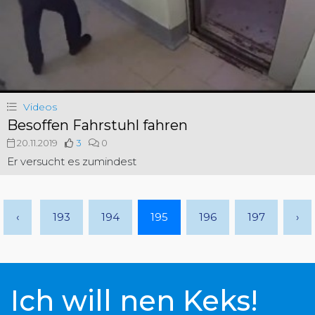
Videos
Besoffen Fahrstuhl fahren
20.11.2019
3
0
Er versucht es zumindest
‹
193
194
195
196
197
›
Ich will nen Keks!