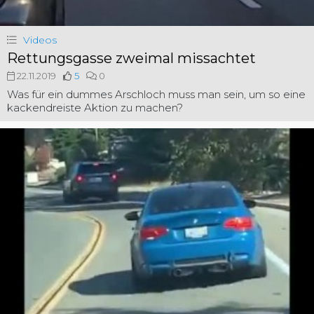
Videos
Rettungsgasse zweimal missachtet
22.11.2019
5
0
Was für ein dummes Arschloch muss man sein, um so eine
kackendreiste Aktion zu machen?