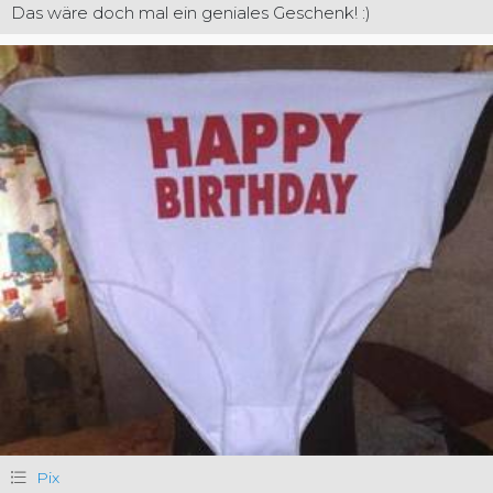
Das wäre doch mal ein geniales Geschenk! :)
Pix