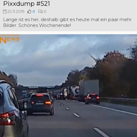
Pixxdump #521
22.11.2019
8
0
Lange ist es her, deshalb gibt es heute mal ein paar mehr
Bilder. Schönes Wochenende!