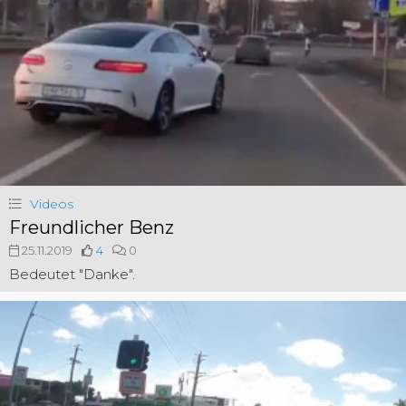
Videos
Freundlicher Benz
25.11.2019
4
0
Bedeutet "Danke".