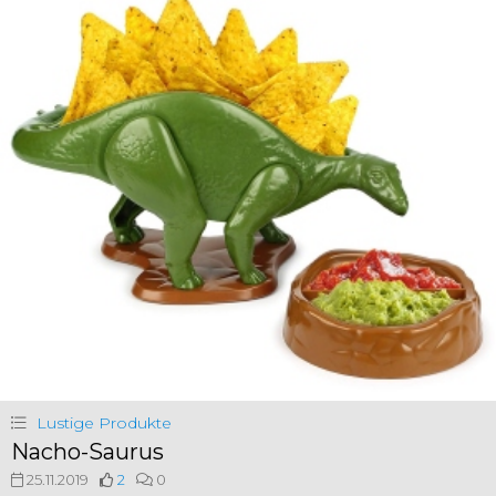
Lustige Produkte
Nacho-Saurus
25.11.2019
2
0