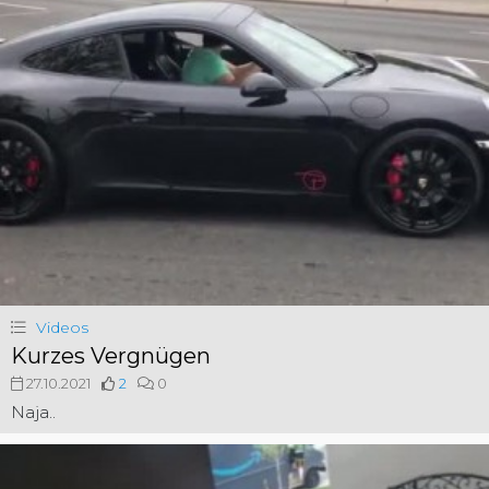
Videos
Kurzes Vergnügen
27.10.2021
2
0
Naja..