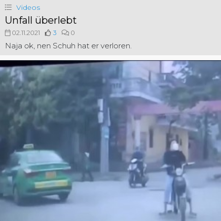
Videos
Unfall überlebt
02.11.2021
3
0
Naja ok, nen Schuh hat er verloren.