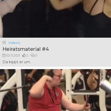
Videos
Heiratsmaterial #4
02.11.2021
2
0
Da kippt er um..