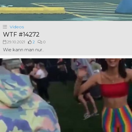
Videos
WTF #14272
29.10.2021
2
0
Wie kann man nur..