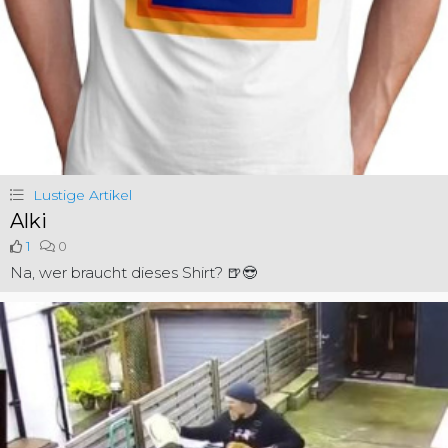
Lustige Artikel
Alki
1
0
Na, wer braucht dieses Shirt? 🍺😎