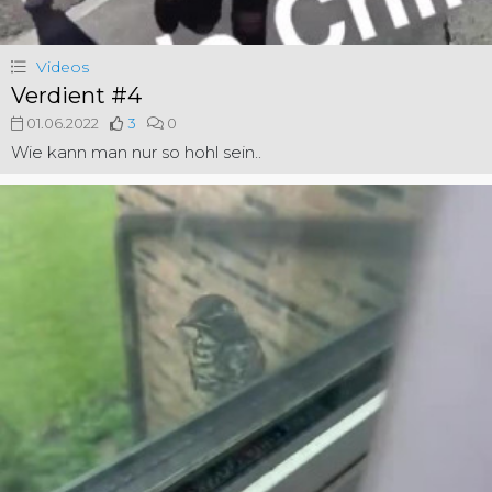
Videos
Verdient #4
01.06.2022
3
0
Wie kann man nur so hohl sein..