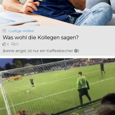
Lustige Artikel
Was wohl die Kollegen sagen?
0
0
(keine angst, ist nur ein Kaffeebecher 😅)