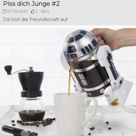
Piss dich Junge #2
07.06.2022
2
0
Da hört die Freundschaft auf