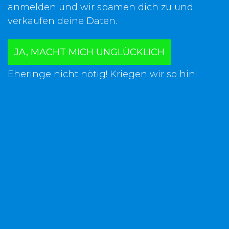
anmelden und wir spamen dich zu und
verkaufen deine Daten.
JA, MACHT MICH UNGLÜCKLICH
Eheringe nicht nötig! Kriegen wir so hin!