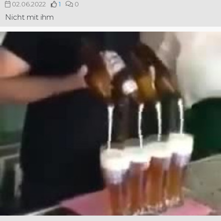
02.06.2022
1
0
Nicht mit ihm