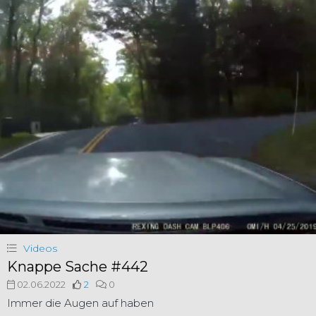
Videos
Knappe Sache #442
02.06.2022
2
0
Immer die Augen auf haben