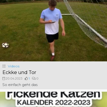
Videos
Eckke und Tor
20.04.2023
1
0
So einfach geht das