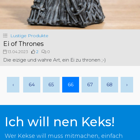
Lustige Produkte
Ei of Thrones
13.04.2023
2
0
Die eizige und wahre Art, ein Ei zu thronen ;-)
‹
64
65
66
67
68
›
Ich will nen Keks!
Wer Kekse will muss mitmachen, einfach