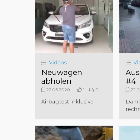
Videos
Vi
Neuwagen
Aus
abholen
#4
22.06.2020
1
0
22.0
Airbagtest inklusive
Dami
rechn