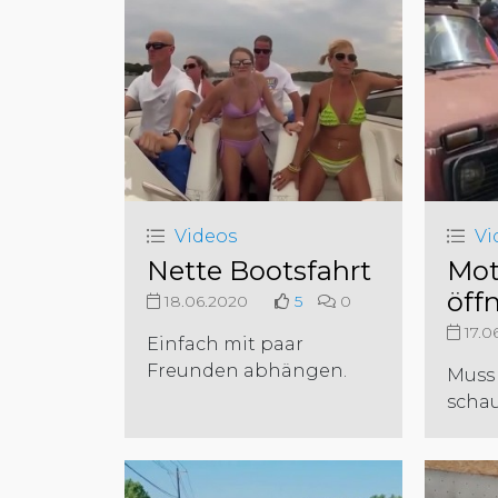
Videos
Vi
Nette Bootsfahrt
Mot
öff
18.06.2020
5
0
17.0
Einfach mit paar
Freunden abhängen.
Muss
scha