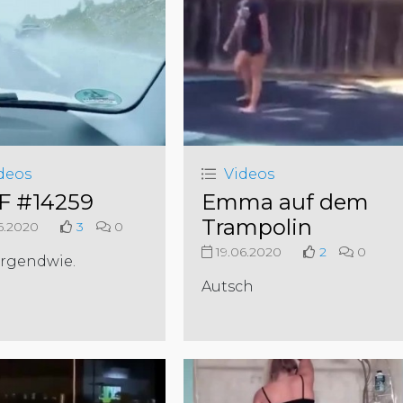
deos
Videos
 #14259
Emma auf dem
Trampolin
6.2020
3
0
19.06.2020
2
0
.irgendwie.
Autsch