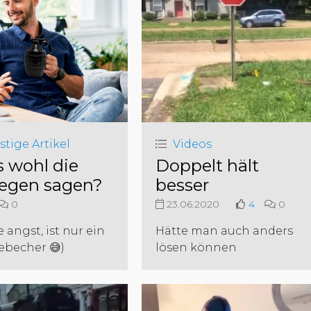
stige Artikel
Videos
 wohl die
Doppelt hält
legen sagen?
besser
0
23.06.2020
4
0
e angst, ist nur ein
Hätte man auch anders
ebecher 😅)
lösen können