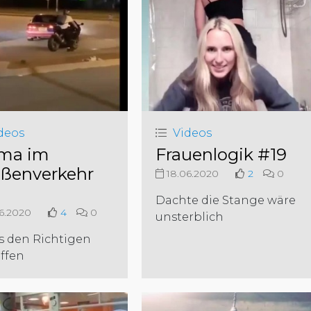
deos
Videos
ma im
Frauenlogik #19
aßenverkehr
18.06.2020
2
0
Dachte die Stange wäre
6.2020
4
0
unsterblich
s den Richtigen
ffen