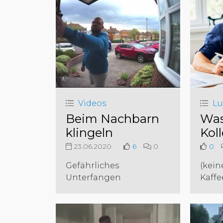
Videos
Lu
Beim Nachbarn
Was
klingeln
Kol
23.06.2020
6
0
0
Gefährliches
(kein
Unterfangen
Kaffe