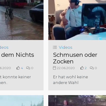
deos
Videos
 dem Nichts
Schmusen oder
Zocken
6.2020
4
0
22.06.2020
2
0
t konnte keiner
Er hat wohl keine
en..
andere Wahl