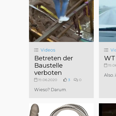
Videos
Vi
Betreten der
WTF
Baustelle
19.0
verboten
Also.
19.06.2020
3
0
Wieso? Darum.