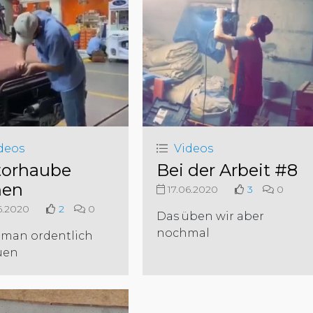
deos
Videos
orhaube
Bei der Arbeit #8
nen
17.06.2020
3
0
6.2020
2
0
Das üben wir aber
nochmal
 man ordentlich
uen