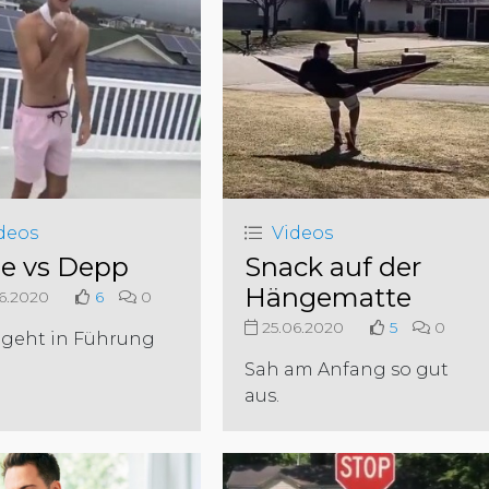
deos
Videos
e vs Depp
Snack auf der
Hängematte
6.2020
6
0
25.06.2020
5
0
 geht in Führung
Sah am Anfang so gut
aus.