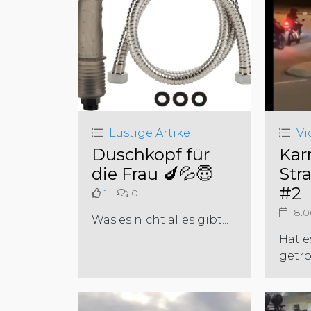
Lustige Artikel
Vi
Duschkopf für
Kar
die Frau 🍆💦😇
Str
#2
1
0
18.0
Was es nicht alles gibt...
Hat e
getro