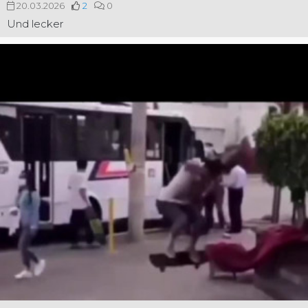
20.03.2026
2
0
Und lecker