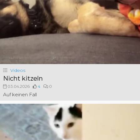
Videos
Nicht kitzeln
03.04.2026
4
0
Auf keinen Fall