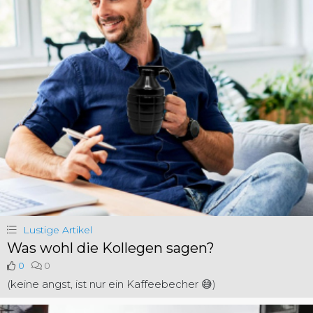
Lustige Artikel
Was wohl die Kollegen sagen?
0
0
(keine angst, ist nur ein Kaffeebecher 😅)