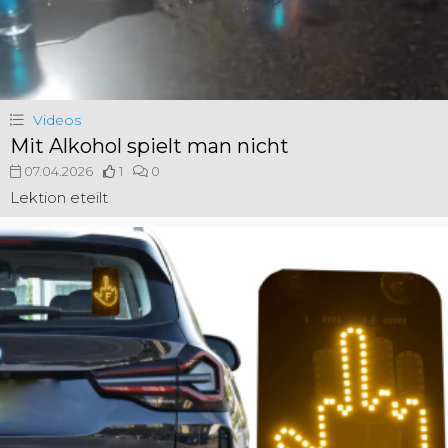
Videos
Mit Alkohol spielt man nicht
07.04.2026
1
0
Lektion eteilt