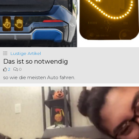
Lustige Artikel
Das ist so notwendig
2
0
so wie die meisten Auto fahren.