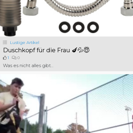
Lustige Artikel
Duschkopf für die Frau 🍆💦😇
1
0
Was es nicht alles gibt...