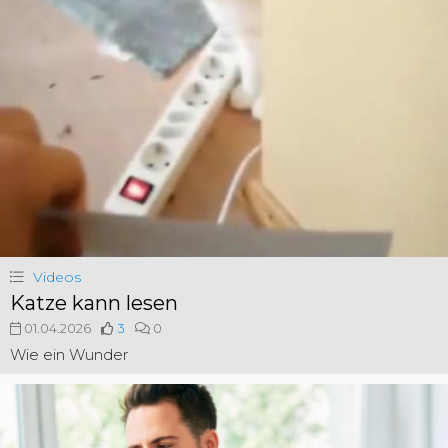
Videos
Katze kann lesen
01.04.2026
3
0
Wie ein Wunder