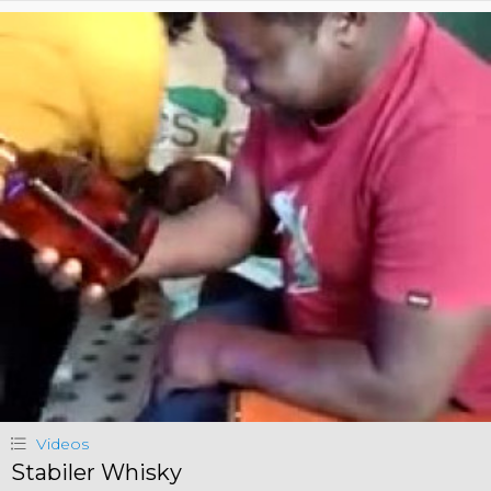
Videos
Stabiler Whisky