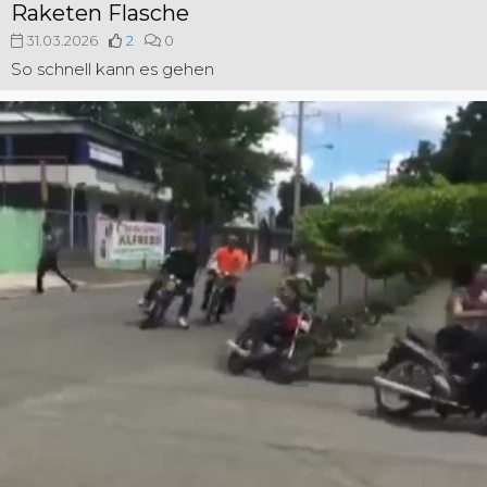
Raketen Flasche
31.03.2026
2
0
So schnell kann es gehen