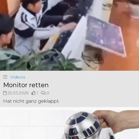
Videos
Monitor retten
25.03.2026
1
0
Hat nicht ganz geklappt.