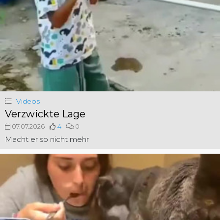
Videos
Verzwickte Lage
07.07.2026
4
0
Macht er so nicht mehr