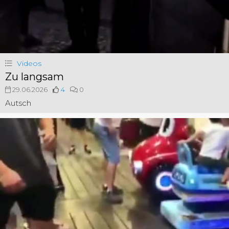
Videos
Zu langsam
29.06.2026
4
0
Autsch