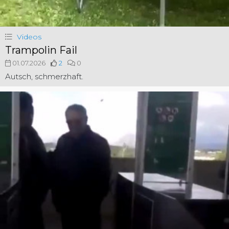
Videos
Trampolin Fail
01.07.2026
2
0
Autsch, schmerzhaft.