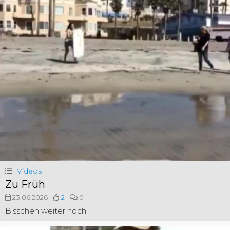
Videos
Zu Früh
23.06.2026
2
0
Bisschen weiter noch