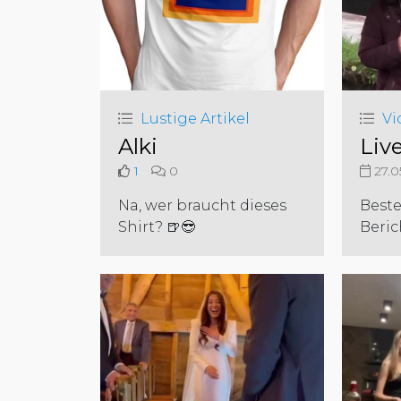
Lustige Artikel
Vi
Alki
Liv
1
0
27.0
Na, wer braucht dieses
Best
Shirt? 🍺😎
Beric