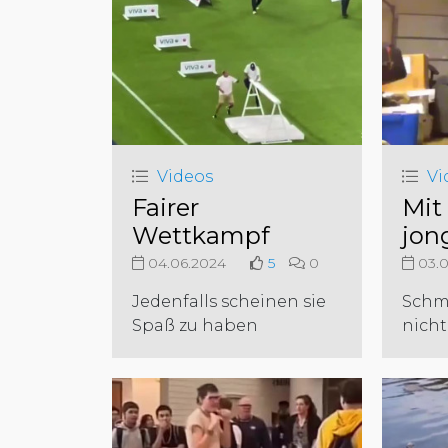
Videos
Vi
Fairer
Mit 
Wettkampf
jon
04.06.2024
5
0
03.0
Jedenfalls scheinen sie
Schme
Spaß zu haben
nicht.