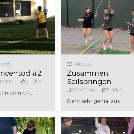
deos
Videos
ncentod #2
Zusammen
Seilspringen
6.2024
5
0
07.06.2024
5
0
t man nicht..
Sieht sehr genial aus