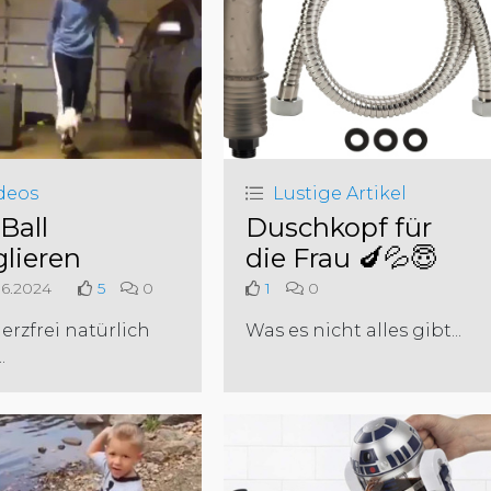
deos
Lustige Artikel
Ball
Duschkopf für
glieren
die Frau 🍆💦😇
6.2024
5
0
1
0
rzfrei natürlich
Was es nicht alles gibt...
.