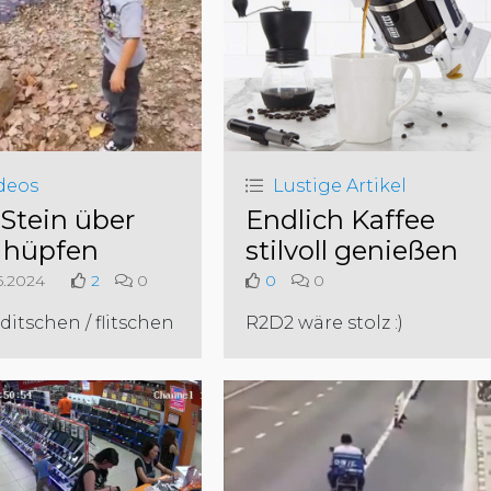
deos
Lustige Artikel
 Stein über
Endlich Kaffee
 hüpfen
stilvoll genießen
5.2024
2
0
0
0
ditschen / flitschen
R2D2 wäre stolz :)