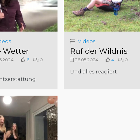
deos
Videos
e Wetter
Ruf der Wildnis
5.2024
6
0
26.05.2024
4
0
e
Und alles reagiert
htserstattung