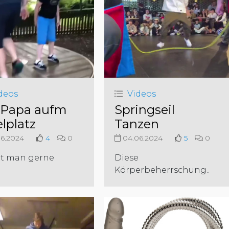
deos
Videos
 Papa aufm
Springseil
elplatz
Tanzen
6.2024
4
0
04.06.2024
5
0
t man gerne
Diese
Körperbeherrschung..