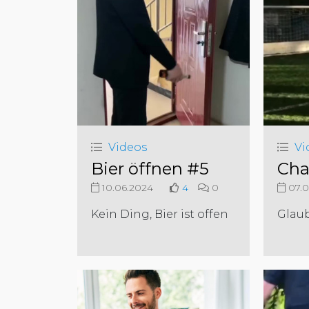
Videos
Vi
Bier öffnen #5
Cha
10.06.2024
4
0
07.0
Kein Ding, Bier ist offen
Glaub