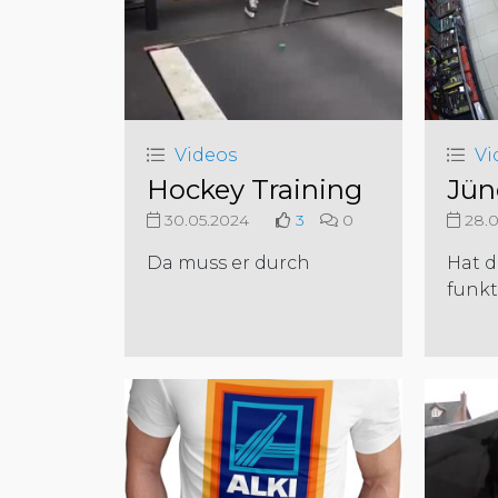
Videos
Vi
Hockey Training
Jün
30.05.2024
3
0
28.0
Da muss er durch
Hat d
funkt