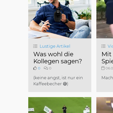
Lustige Artikel
Vi
Was wohl die
Mit
Kollegen sagen?
Spi
0
0
06.0
(keine angst, ist nur ein
Mach
Kaffeebecher 😅)