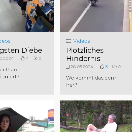
deos
Videos
gsten Diebe
Plötzliches
Hindernis
5.2024
4
0
28.05.2024
3
0
er Plan
ioniert?
Wo kommt das denn
her?