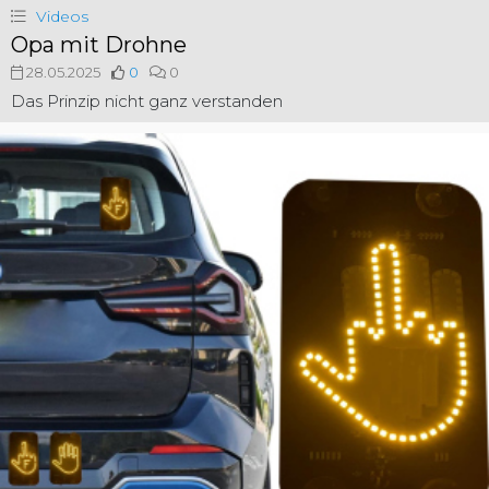
Videos
Opa mit Drohne
28.05.2025
0
0
Das Prinzip nicht ganz verstanden