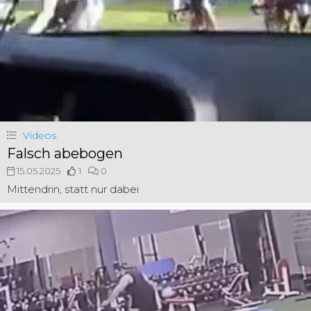
Videos
Falsch abebogen
15.05.2025
1
0
Mittendrin, statt nur dabei