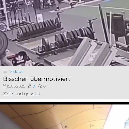
Videos
Bisschen übermotiviert
15.05.2025
0
0
Ziele sind gesetzt