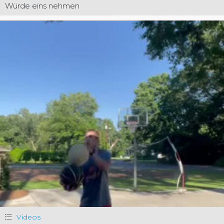
Würde eins nehmen
Videos