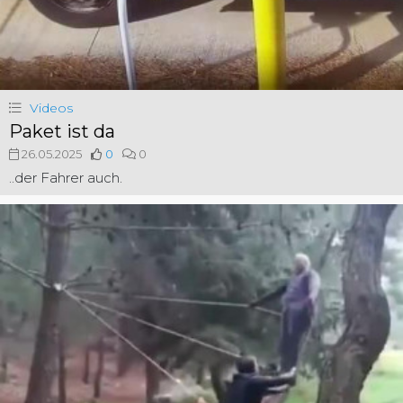
Videos
Paket ist da
26.05.2025
0
0
..der Fahrer auch.