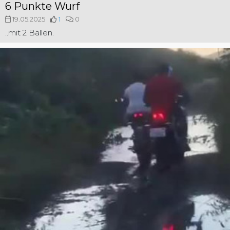
6 Punkte Wurf
19.05.2025
1
0
..mit 2 Bällen.