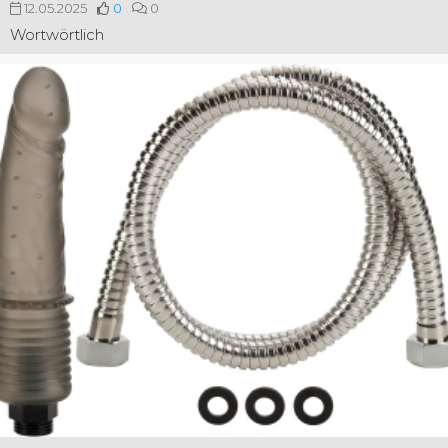
12.05.2025
0
0
Wortwörtlich