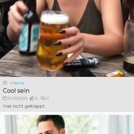
Videos
Cool sein
23.05.2025
0
0
Hat nicht geklappt