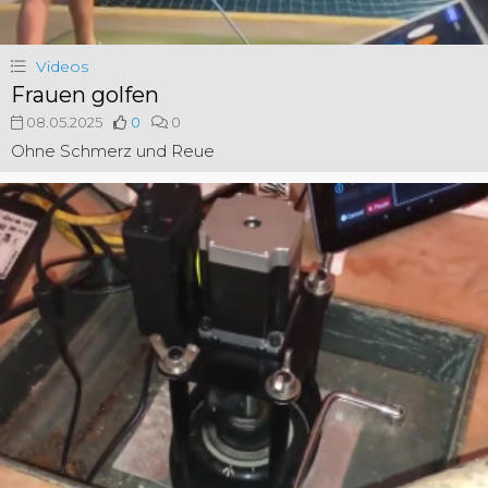
Videos
Frauen golfen
08.05.2025
0
0
Ohne Schmerz und Reue