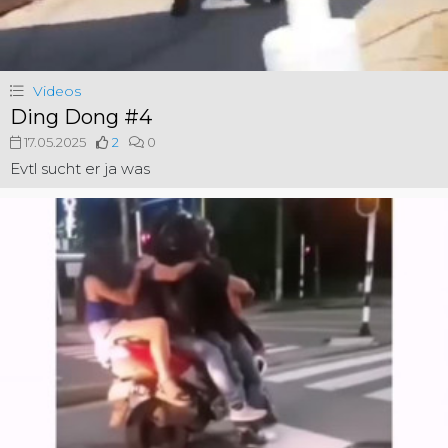
Videos
Ding Dong #4
17.05.2025
2
0
Evtl sucht er ja was