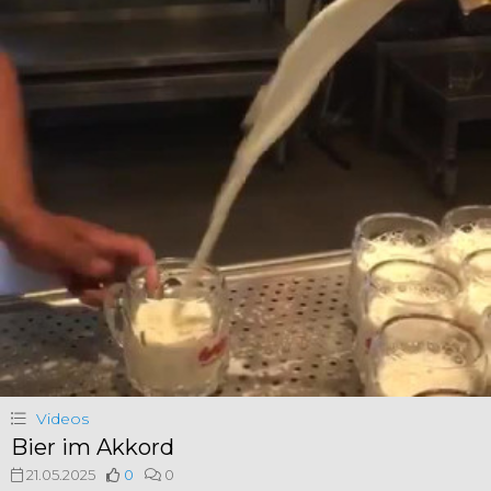
Videos
Bier im Akkord
21.05.2025
0
0