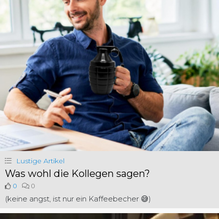
Lustige Artikel
Was wohl die Kollegen sagen?
0
0
(keine angst, ist nur ein Kaffeebecher 😅)