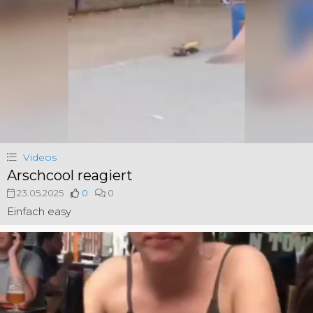
Videos
Arschcool reagiert
23.05.2025
0
0
Einfach easy