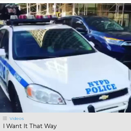
Videos
I Want It That Way