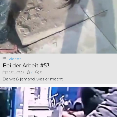
Videos
Bei der Arbeit #53
23.05.2023
2
0
Da weiß jemand, was er macht