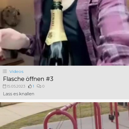
Videos
Flasche öffnen #3
15.05.2023
1
0
Lass es knallen