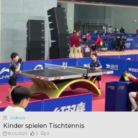
Videos
Kinder spielen Tischtennis
19.05.2023
3
0