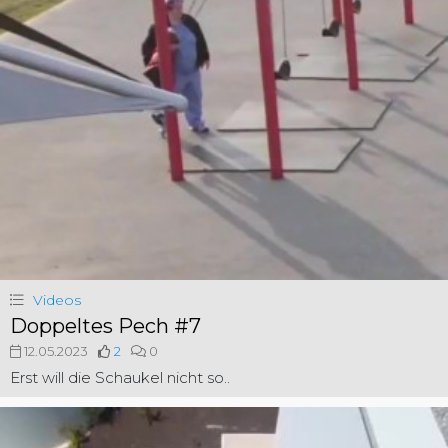
Videos
Doppeltes Pech #7
12.05.2023
2
0
Erst will die Schaukel nicht so..