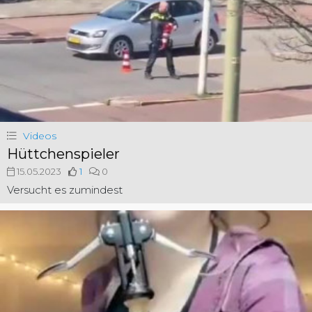
Videos
Hüttchenspieler
15.05.2023
1
0
Versucht es zumindest