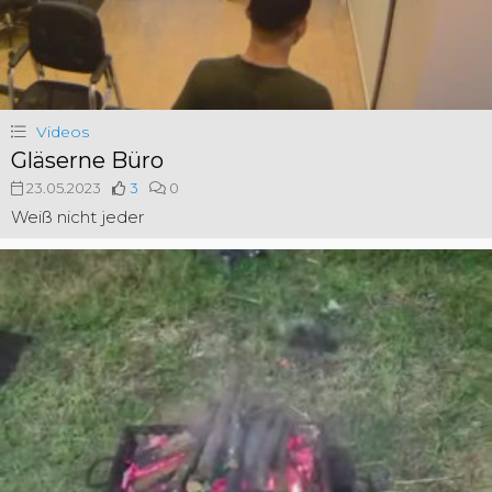
Videos
Gläserne Büro
23.05.2023
3
0
Weiß nicht jeder