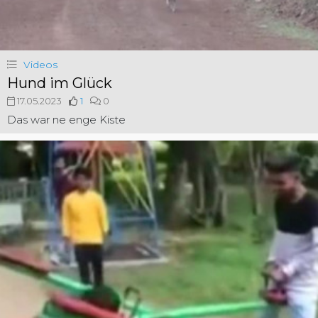
Videos
Hund im Glück
17.05.2023
1
0
Das war ne enge Kiste