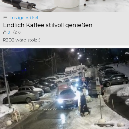
Lustige Artikel
Endlich Kaffee stilvoll genießen
0
0
R2D2 wäre stolz :)