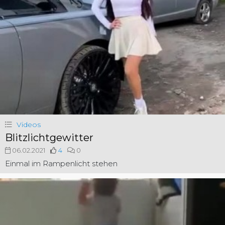
Videos
Blitzlichtgewitter
06.02.2021
4
0
Einmal im Rampenlicht stehen