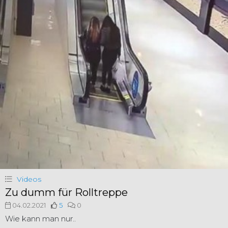
Videos
Zu dumm für Rolltreppe
04.02.2021
5
0
Wie kann man nur..