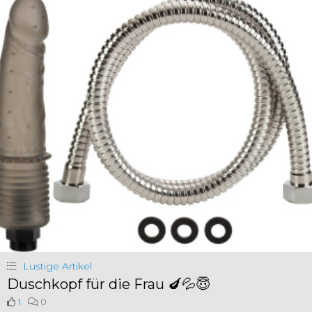
Lustige Artikel
Duschkopf für die Frau 🍆💦😇
1
0