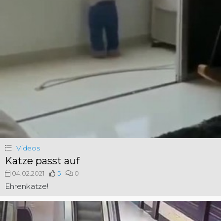
Videos
Katze passt auf
04.02.2021
5
0
Ehrenkatze!