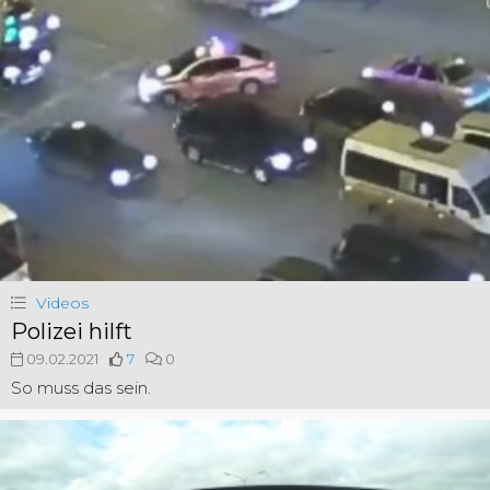
Videos
Polizei hilft
09.02.2021
7
0
So muss das sein.