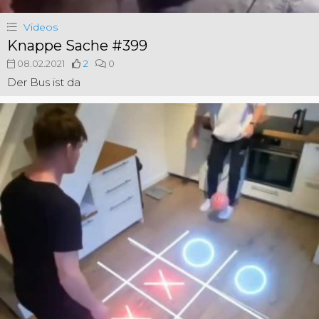
Videos
Knappe Sache #399
08.02.2021
2
0
Der Bus ist da