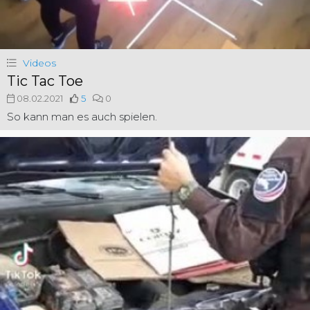
Videos
Tic Tac Toe
08.02.2021
5
0
So kann man es auch spielen.