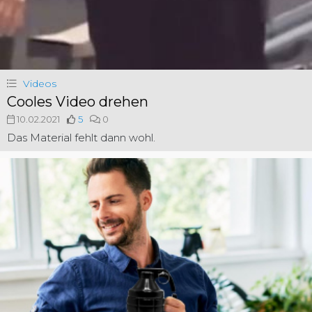
Videos
Cooles Video drehen
10.02.2021
5
0
Das Material fehlt dann wohl.