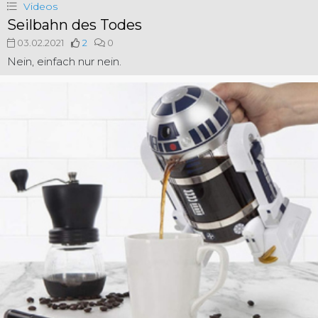
Videos
Seilbahn des Todes
03.02.2021
2
0
Nein, einfach nur nein.