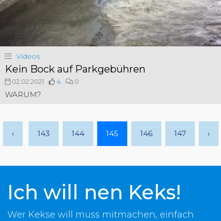
Videos
Kein Bock auf Parkgebühren
02.02.2021
4
0
WARUM?
‹
143
144
145
146
147
›
Ich will nen Keks!
Wer Kekse will muss mitmachen, einfach