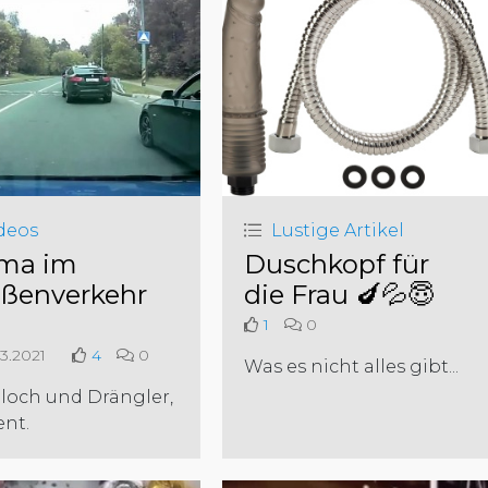
deos
Lustige Artikel
ma im
Duschkopf für
aßenverkehr
die Frau 🍆💦😇
1
0
3.2021
4
0
Was es nicht alles gibt...
loch und Drängler,
ent.