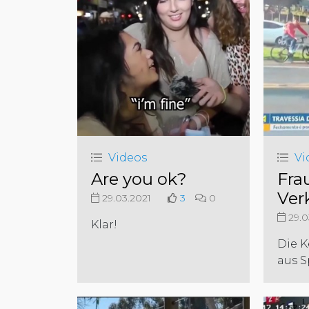
Videos
Vi
Are you ok?
Frau
Ver
29.03.2021
3
0
29.0
Klar!
Die K
aus S