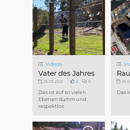
Videos
Vi
Vater des Jahres
Rau
26.03.2021
2
0
26.0
Das ist auf so vielen
Das 
Ebenen dumm und
respektlos