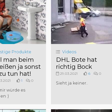
stige Produkte
Videos
l man beim
DHL Bote hat
eißen ja sonst
richtig Bock
zu tun hat!
29.03.2021
6
0
3.2021
1
0
Sieht ja keiner..
mir würde es
en :)