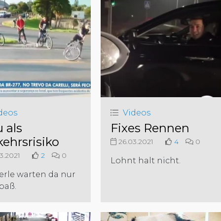
deos
Videos
 als
Fixes Rennen
kehrsrisiko
26.03.2021
4
0
3.2021
2
0
Lohnt halt nicht.
erle warten da nur
paß.