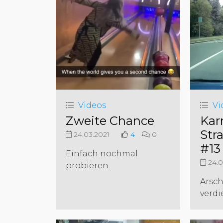
Videos
Vi
Zweite Chance
Kar
Str
24.03.2021
4
0
#13
Einfach nochmal
24.0
probieren.
Arsch
verdi