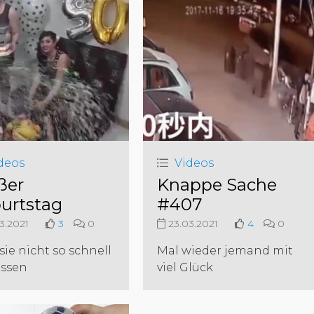
deos
Videos
ßer
Knappe Sache
urtstag
#407
3.2021
3
0
23.03.2021
4
0
sie nicht so schnell
Mal wieder jemand mit
essen
viel Glück