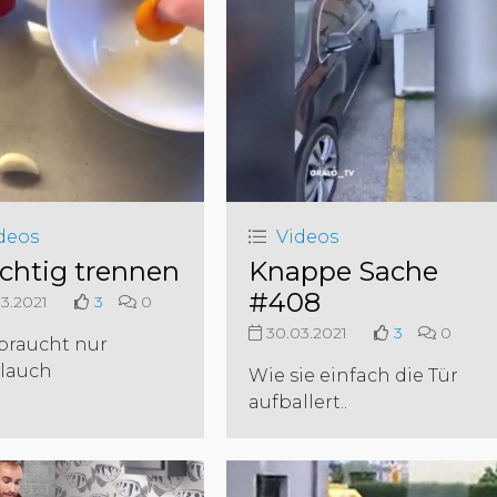
deos
Videos
richtig trennen
Knappe Sache
#408
3.2021
3
0
30.03.2021
3
0
braucht nur
lauch
Wie sie einfach die Tür
aufballert..