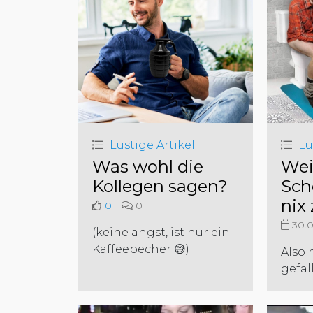
Lustige Artikel
Lu
Was wohl die
Wei
Kollegen sagen?
Sch
nix 
0
0
30.0
(keine angst, ist nur ein
Kaffeebecher 😅)
Also 
gefall