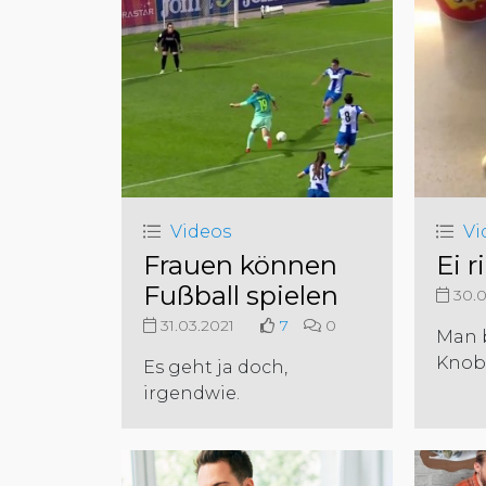
Videos
Vi
Frauen können
Ei 
Fußball spielen
30.0
31.03.2021
7
0
Man 
Knob
Es geht ja doch,
irgendwie.