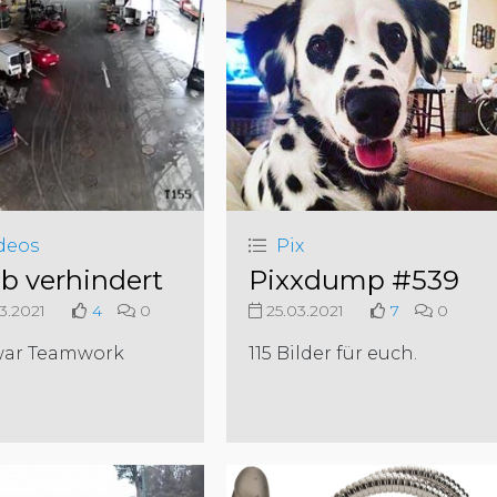
deos
Pix
b verhindert
Pixxdump #539
3.2021
4
0
25.03.2021
7
0
war Teamwork
115 Bilder für euch.