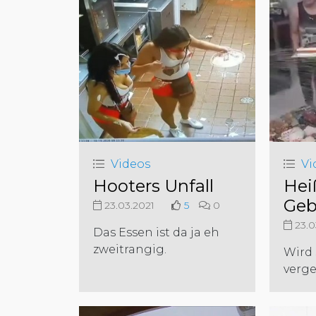
Videos
Vi
Hooters Unfall
Hei
Geb
23.03.2021
5
0
23.0
Das Essen ist da ja eh
zweitrangig.
Wird 
verg