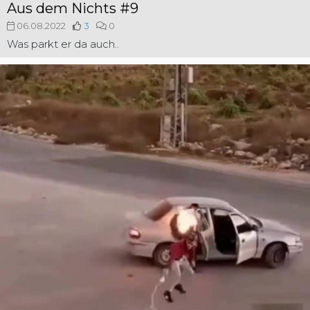
Aus dem Nichts #9
06.08.2022
3
0
Was parkt er da auch..