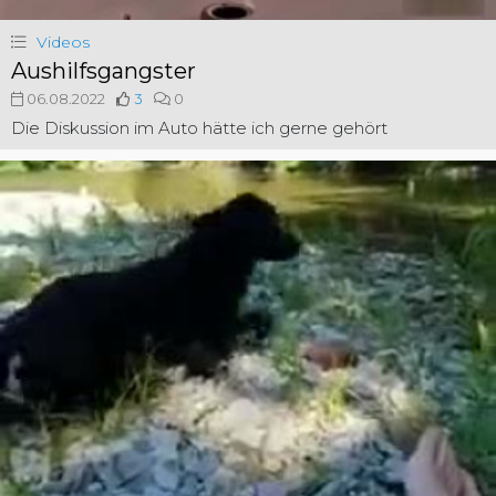
Videos
Aushilfsgangster
06.08.2022
3
0
Die Diskussion im Auto hätte ich gerne gehört