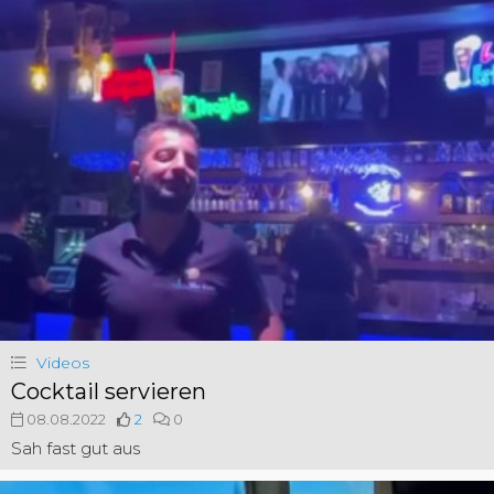
Videos
Cocktail servieren
08.08.2022
2
0
Sah fast gut aus