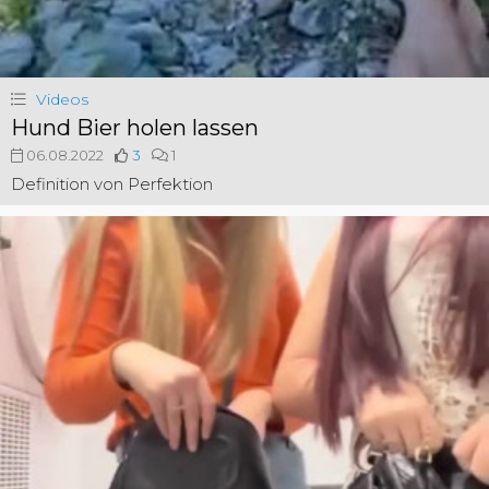
Videos
Hund Bier holen lassen
06.08.2022
3
1
Definition von Perfektion