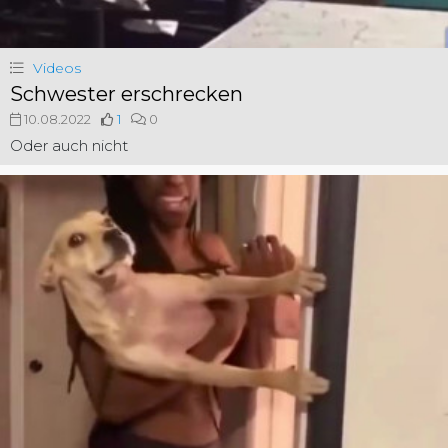
Videos
Schwester erschrecken
10.08.2022
1
0
Oder auch nicht