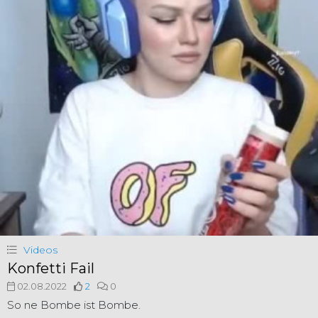
Videos
Konfetti Fail
02.08.2022
2
0
So ne Bombe ist Bombe.