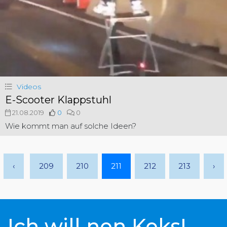
Videos
E-Scooter Klappstuhl
21.08.2019
0
0
Wie kommt man auf solche Ideen?
‹
209
210
211
212
213
›
Ich will nen Keks!