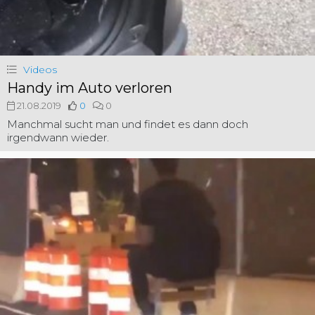
Videos
Handy im Auto verloren
21.08.2019
0
0
Manchmal sucht man und findet es dann doch
irgendwann wieder.