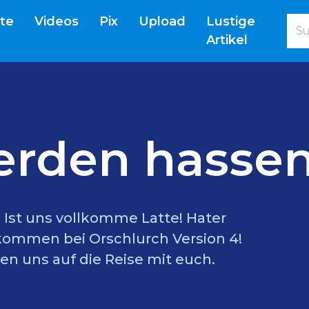
(current)
ite
Videos
Pix
Upload
Lustige
Artikel
erden hassen
l? Ist uns vollkomme Latte! Hater
lkommen bei Orschlurch Version 4!
en uns auf die Reise mit euch.