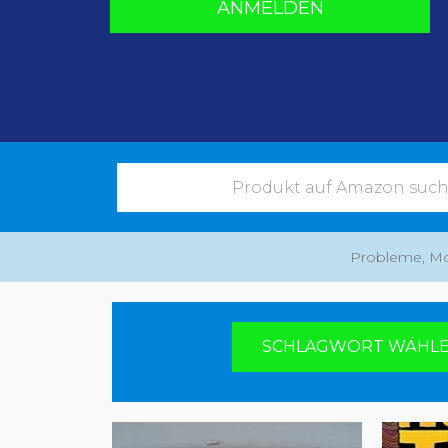
ANMELDEN
Probleme, Mo
Du hast die Wahl
SCHLAGWORT WÄHL