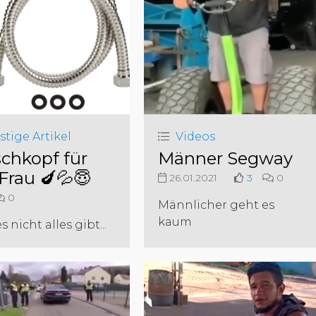
stige Artikel
Videos
chkopf für
Männer Segway
 Frau 🍆💦😇
26.01.2021
3
0
0
Männlicher geht es
kaum
 nicht alles gibt...