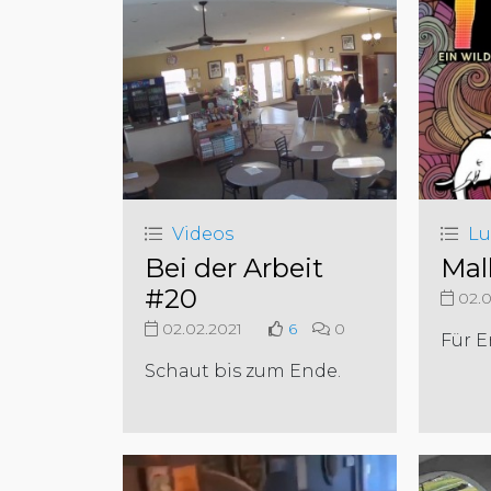
Videos
Lu
Bei der Arbeit
Mal
#20
02.0
02.02.2021
6
0
Für E
Schaut bis zum Ende.