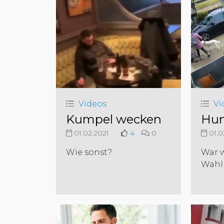
Videos
Vi
Kumpel wecken
Hun
01.02.2021
4
0
01.0
Wie sonst?
War 
Wahl