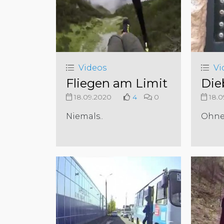
Videos
Vi
Fliegen am Limit
Die
18.09.2020
4
0
18.0
Niemals..
Ohne 