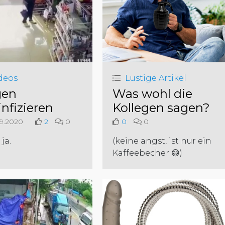
deos
Lustige Artikel
gen
Was wohl die
infizieren
Kollegen sagen?
9.2020
2
0
0
0
ja.
(keine angst, ist nur ein
Kaffeebecher 😅)