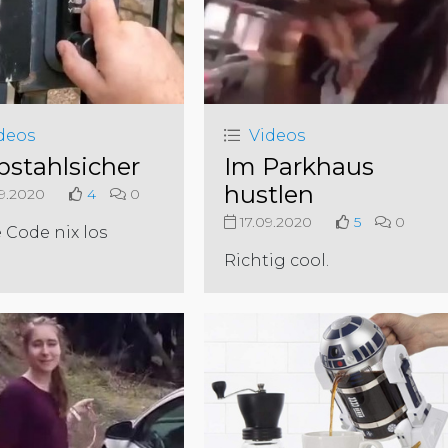
deos
Videos
bstahlsicher
Im Parkhaus
hustlen
9.2020
4
0
17.09.2020
5
0
Code nix los
Richtig cool.