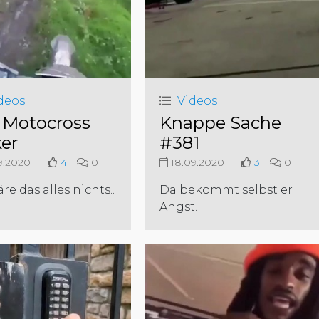
deos
Videos
 Motocross
Knappe Sache
ker
#381
9.2020
4
0
18.09.2020
3
0
re das alles nichts..
Da bekommt selbst er
Angst.