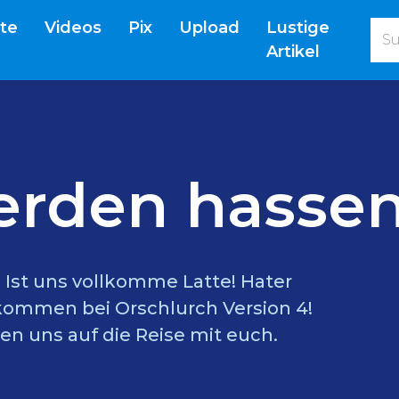
(current)
ite
Videos
Pix
Upload
Lustige
Artikel
erden hassen
l? Ist uns vollkomme Latte! Hater
lkommen bei Orschlurch Version 4!
en uns auf die Reise mit euch.