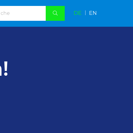
DE
|
EN
!