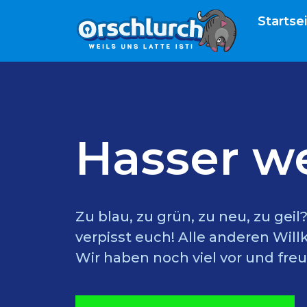
Startse
Hasser w
Zu blau, zu grün, zu neu, zu gei
verpisst euch! Alle anderen Wil
Wir haben noch viel vor und freu