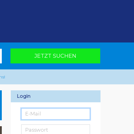
JETZT SUCHEN
ns!
Login