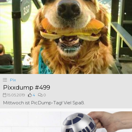
Pix
Pixxdump #499
15.05.2019
4
0
Mittwoch ist PicDump-Tag! Viel Spaß.