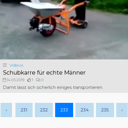
Videos
Schubkarre für echte Männer
14.05.2019
1
0
Damit lässt sich sicherlich einiges transportieren.
‹
231
232
233
234
235
›