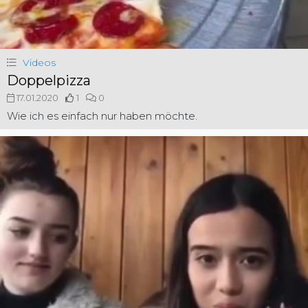
Videos
Doppelpizza
17.01.2020
1
0
Wie ich es einfach nur haben möchte.