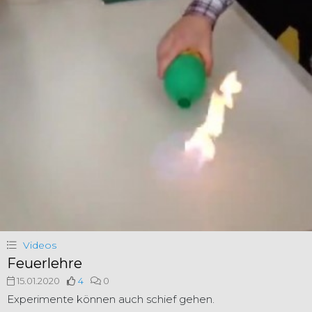
Videos
Feuerlehre
15.01.2020
4
0
Experimente können auch schief gehen.