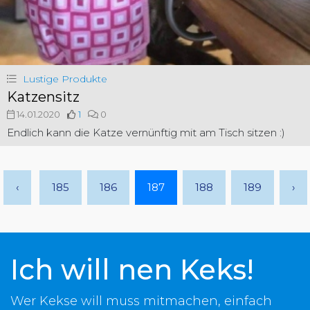
Lustige Produkte
Katzensitz
14.01.2020
1
0
Endlich kann die Katze vernünftig mit am Tisch sitzen :)
‹
185
186
187
188
189
›
Ich will nen Keks!
Wer Kekse will muss mitmachen, einfach