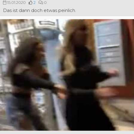
15.01.2020
2
0
Das ist dann doch etwas peinlich.