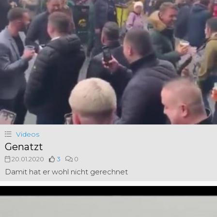
Videos
Genatzt
20.01.2020
3
0
Damit hat er wohl nicht gerechnet