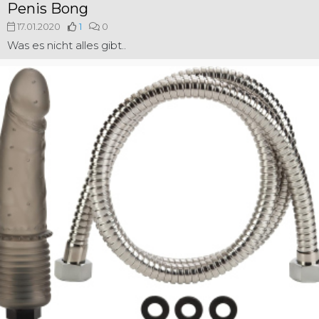
Penis Bong
17.01.2020
1
0
Was es nicht alles gibt..