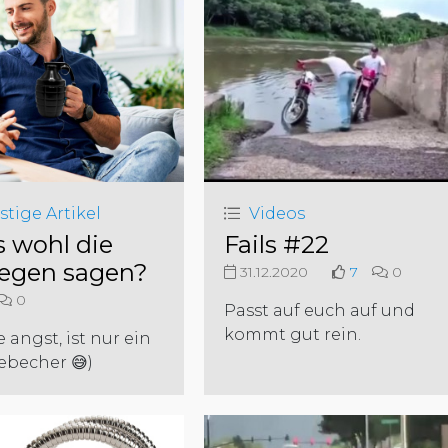
stige Artikel
Videos
 wohl die
Fails #22
legen sagen?
31.12.2020
7
0
0
Passt auf euch auf und
kommt gut rein.
e angst, ist nur ein
ebecher 😅)