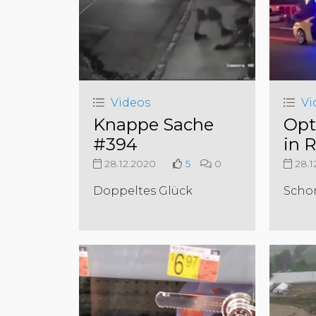
Videos
Vi
Knappe Sache
Opt
#394
in R
28.12.2020
5
0
28.1
Doppeltes Glück
Schon