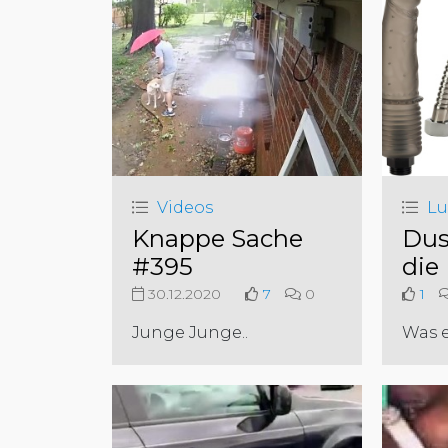
Videos
Lu
Knappe Sache
Dus
#395
die
30.12.2020
7
0
1
Junge Junge..
Was es