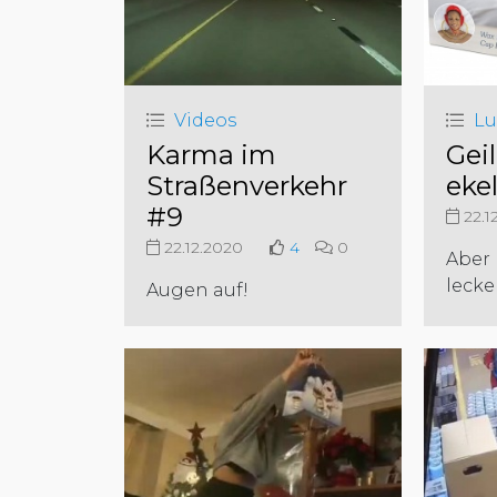
Videos
Lu
Karma im
Gei
Straßenverkehr
eke
#9
22.1
22.12.2020
4
0
Aber 
lecker
Augen auf!