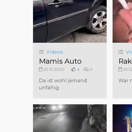
Videos
Vi
Mamis Auto
Rak
29.12.2020
4
0
29.1
Da ist wohl jemand
War n
unfähig.