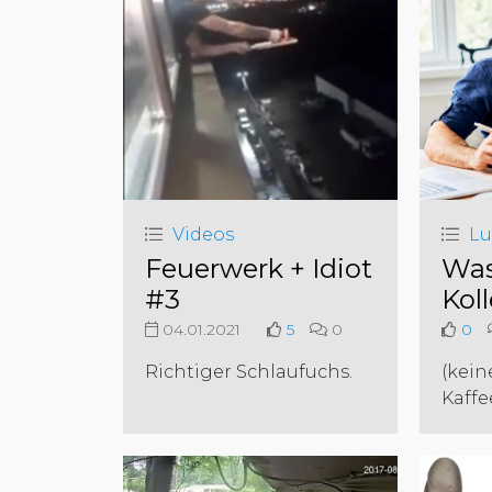
Videos
Lu
Feuerwerk + Idiot
Was
#3
Kol
04.01.2021
5
0
0
Richtiger Schlaufuchs.
(kein
Kaffe