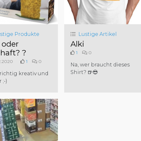
stige Produkte
Lustige Artikel
l oder
Alki
lhaft? ?
1
0
2.2020
1
0
Na, wer braucht dieses
Shirt? 🍺😎
richtig kreativ und
 ;-)