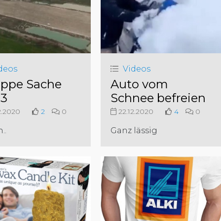
deos
Videos
ppe Sache
Auto vom
3
Schnee befreien
2.2020
2
0
22.12.2020
4
0
..
Ganz lässig