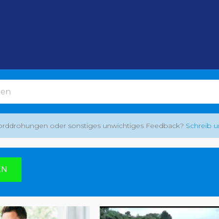
rddrohungen oder sonstiges unwichtiges Feedback?
Schreib u
:
EN