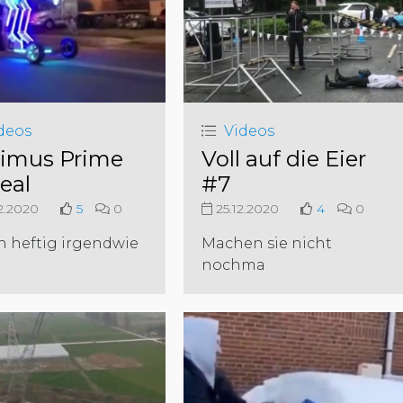
deos
Videos
imus Prime
Voll auf die Eier
eal
#7
2.2020
5
0
25.12.2020
4
0
 heftig irgendwie
Machen sie nicht
nochma