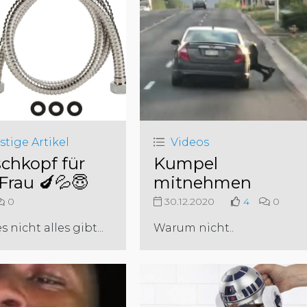
stige Artikel
Videos
chkopf für
Kumpel
 Frau 🍆💦😇
mitnehmen
0
30.12.2020
4
0
 nicht alles gibt...
Warum nicht..