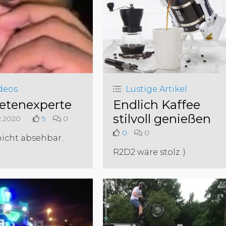
deos
Lustige Artikel
etenexperte
Endlich Kaffee
stilvoll genießen
2.2020
9
0
0
0
icht absehbar..
R2D2 wäre stolz :)