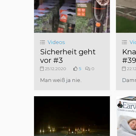
Videos
Vi
Sicherheit geht
Kna
vor #3
#39
25.12.2020
5
0
22.1
Man weiß ja nie..
Damn