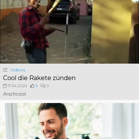
Videos
Cool die Rakete zünden
17.04.2024
5
0
Arschcool.