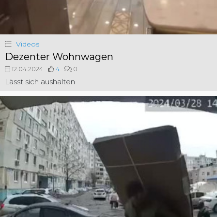
Videos
Dezenter Wohnwagen
12.04.2024
4
0
Lässt sich aushalten