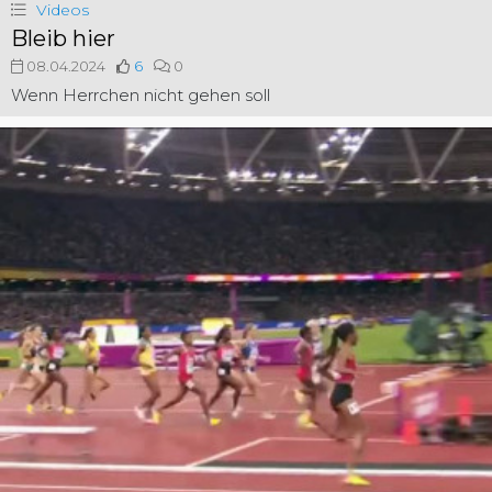
Videos
Bleib hier
08.04.2024
6
0
Wenn Herrchen nicht gehen soll