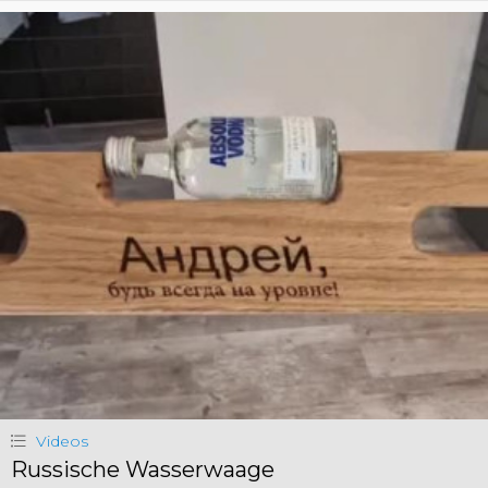
Videos
Russische Wasserwaage