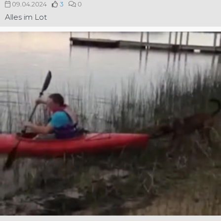
09.04.2024
3
0
Alles im Lot