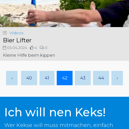
Videos
Bier Lifter
05.04.2024
4
0
Kleine Hilfe beim kippen
‹
40
41
42
43
44
›
Ich will nen Keks!
Wer Kekse will muss mitmachen, einfach