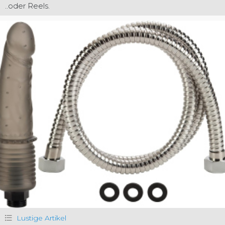
..oder Reels.
Lustige Artikel