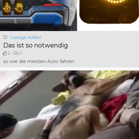
Lustige Artikel
Das ist so notwendig
2
0
so wie die meisten Auto fahren.