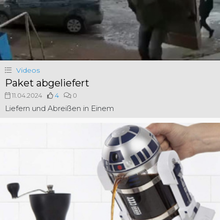
Videos
Paket abgeliefert
11.04.2024
4
0
Liefern und Abreißen in Einem