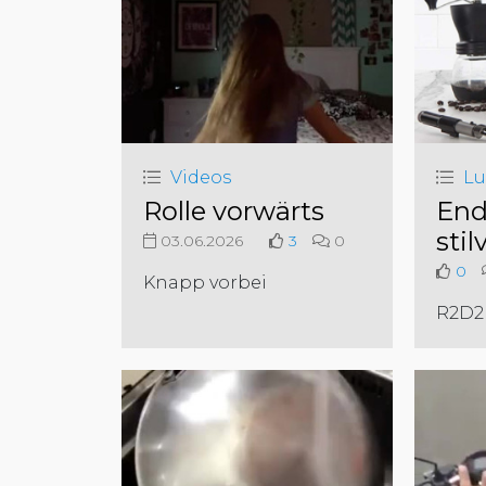
Videos
Lu
Rolle vorwärts
End
stil
03.06.2026
3
0
0
Knapp vorbei
R2D2 