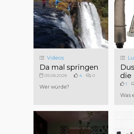
Videos
Lu
Da mal springen
Dus
die
05.06.2026
4
0
1
Wer würde?
Was es