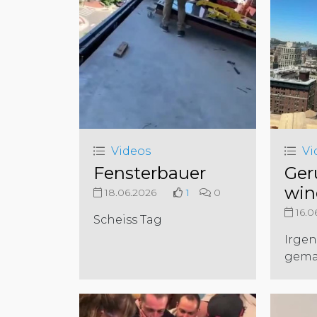
Videos
Vi
Fensterbauer
Ger
win
18.06.2026
1
0
16.0
Scheiss Tag
Irgen
gema