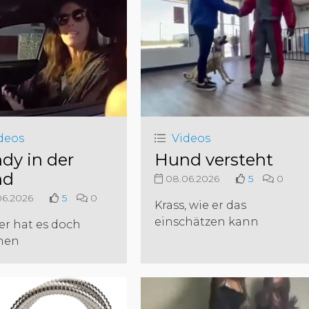
deos
Videos
dy in der
Hund versteht
nd
08.06.2026
5
0
6.2026
5
0
Krass, wie er das
einschätzen kann
er hat es doch
hen