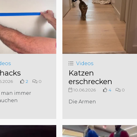
deos
Videos
ehacks
Katzen
erschrecken
6.2026
2
0
10.06.2026
4
0
 man immer
auchen
Die Armen