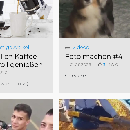
stige Artikel
Videos
lich Kaffee
Foto machen #4
voll genießen
01.06.2026
3
0
0
Cheeese
wäre stolz :)