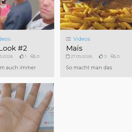
deos
Videos
Look #2
Mais
5.2026
1
0
27.05.2026
3
0
m auch immer
So macht man das