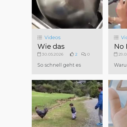
Videos
Vi
Wie das
No 
30.05.2026
2
0
29.0
So schnell geht es
Waru