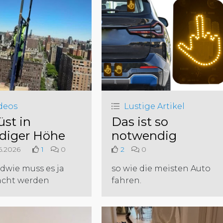
deos
Lustige Artikel
üst in
Das ist so
diger Höhe
notwendig
6.2026
1
0
2
0
dwie muss es ja
so wie die meisten Auto
cht werden
fahren.