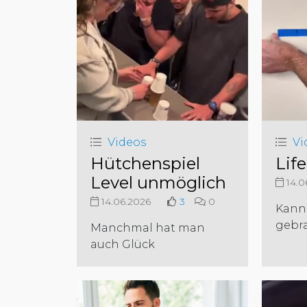
Videos
Vi
Hütchenspiel
Lif
Level unmöglich
14.0
14.06.2026
3
0
Kann
gebr
Manchmal hat man
auch Glück