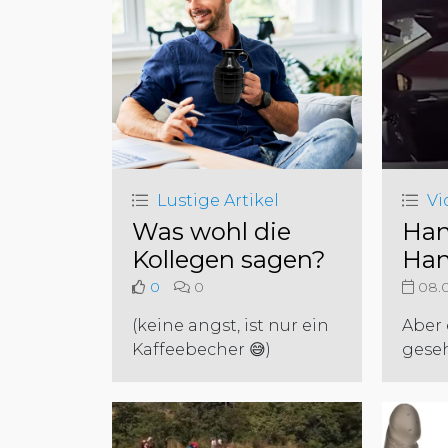
Lustige Artikel
Vi
Was wohl die
Han
Kollegen sagen?
Ha
0
0
08.0
(keine angst, ist nur ein
Aber 
Kaffeebecher 😅)
gese