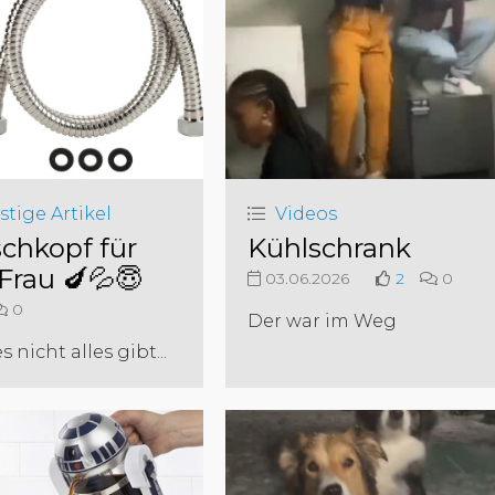
stige Artikel
Videos
chkopf für
Kühlschrank
 Frau 🍆💦😇
03.06.2026
2
0
0
Der war im Weg
 nicht alles gibt...