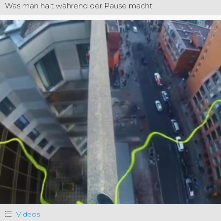
Was man halt während der Pause macht
Videos