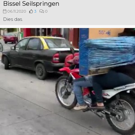
Bissel Seilspringen
06.11.2020
3
0
Dies das.