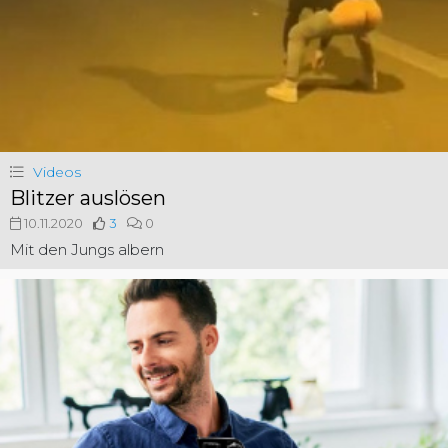
Videos
Blitzer auslösen
10.11.2020
3
0
Mit den Jungs albern