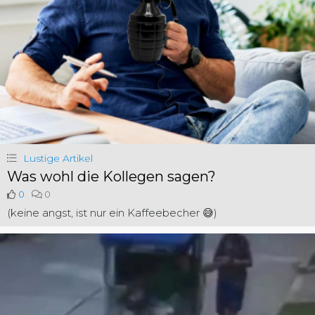
Lustige Artikel
Was wohl die Kollegen sagen?
0
0
(keine angst, ist nur ein Kaffeebecher 😅)