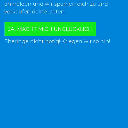
anmelden und wir spamen dich zu und
verkaufen deine Daten.
JA, MACHT MICH UNGLÜCKLICH
Eheringe nicht nötig! Kriegen wir so hin!