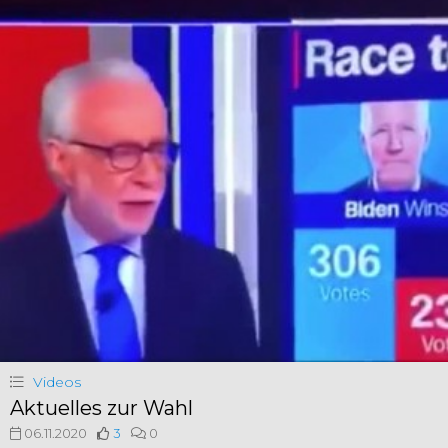
Videos
Aktuelles zur Wahl
06.11.2020
3
0