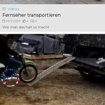
Videos
Fernseher transportieren
06.11.2020
4
0
Wie man das halt so macht