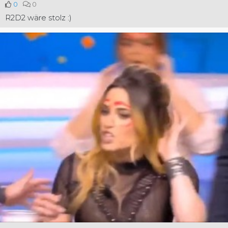
0
0
R2D2 wäre stolz :)